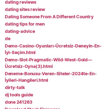
dating reviews
dating sites review
Dating Someone From A Different Country
dating tips for men
dating-advice
de
Demo-Casino-Oyunları-Ücretsiz-Deneyin-En-
İyi-Seçim.html
Demo-Slot-Pragmatic-Wild-West-Gold—
Ücretsiz-Oyna(3).html
Deneme-Bonusu-Veren-Siteler-2024te-En-
İyileri-Hangileri.html
dirty-talk
dj tools guide
done 241283