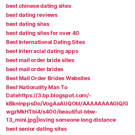
best chinese dating sites
best dating reviews
best dating sites
best dating sites for over 40
Best International Dating Sites
best interracial dating apps
best mail order bride sites
best mail order brides
Best Mail Order Brides Websites
Best Nationality Man To
Datehttps://3.bp.blogspot.com/-
kBknlnppsDo/VogAaAUQObI/AAAAAAAAGIQ/G
wgzMkHTbi4/s400/beautiful-bbw-
13_mini.jpg|loving someone long distance
best senior dating sites