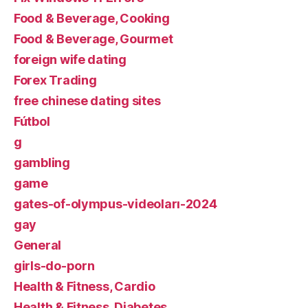
Food & Beverage, Cooking
Food & Beverage, Gourmet
foreign wife dating
Forex Trading
free chinese dating sites
Fútbol
g
gambling
game
gates-of-olympus-videoları-2024
gay
General
girls-do-porn
Health & Fitness, Cardio
Health & Fitness, Diabetes