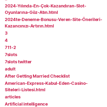
2024-Yılında-En-Çok-Kazandıran-Slot-
Oyunlarına-Göz-Atın.html
2024te-Deneme-Bonusu-Veren-Site-Önerileri-
Kazancınızı-Artırın.html
3
4
711-2
7slots
7slots twitter
adult
After Getting Married Checklist
American-Express-Kabul-Eden-Casino-
Siteleri-Listesi.html
articles
Artificial intelligence