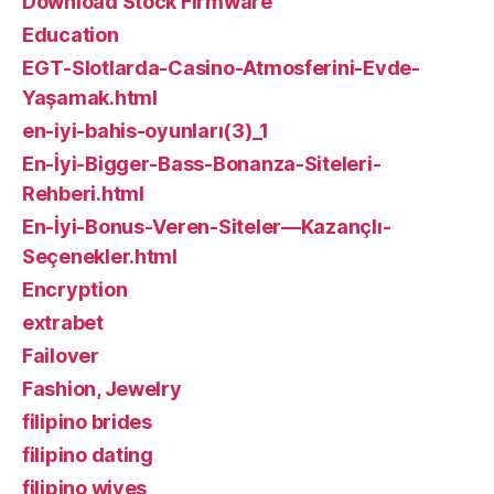
Download Stock Firmware
Education
EGT-Slotlarda-Casino-Atmosferini-Evde-
Yaşamak.html
en-iyi-bahis-oyunları(3)_1
En-İyi-Bigger-Bass-Bonanza-Siteleri-
Rehberi.html
En-İyi-Bonus-Veren-Siteler—Kazançlı-
Seçenekler.html
Encryption
extrabet
Failover
Fashion, Jewelry
filipino brides
filipino dating
filipino wives