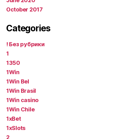
June 2020
October 2017
Categories
! Без рубрики
1
1350
1Win
1Win Bel
1Win Brasil
1Win casino
1Win Chile
1xBet
1xSlots
2