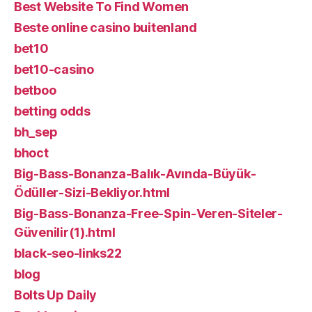
Best Website To Find Women
Beste online casino buitenland
bet10
bet10-casino
betboo
betting odds
bh_sep
bhoct
Big-Bass-Bonanza-Balık-Avında-Büyük-
Ödüller-Sizi-Bekliyor.html
Big-Bass-Bonanza-Free-Spin-Veren-Siteler-
Güvenilir(1).html
black-seo-links22
blog
Bolts Up Daily