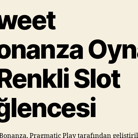
weet
onanza Oyn
 Renkli Slot
ğlencesi
Bonanza, Pragmatic Play tarafından geliştiri