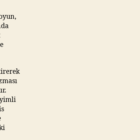
 oyun,
nda
t
ne
tirerek
izması
r.
yimli
is
e
ki