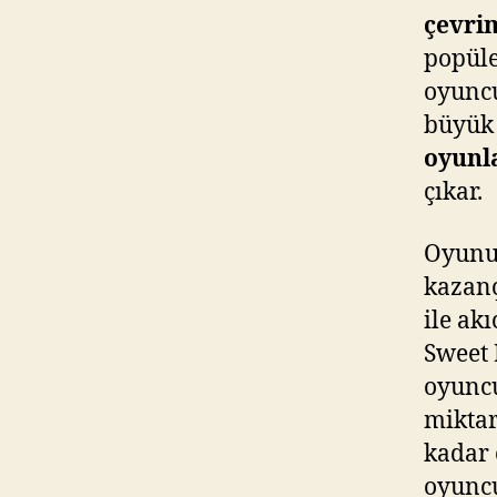
çevri
popüle
oyuncu
büyük 
oyunl
çıkar.
Oyunun
kazanç
ile ak
Sweet 
oyuncu
miktar
kadar 
oyuncu