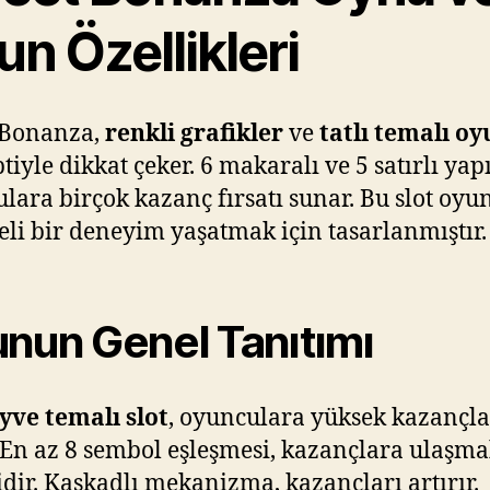
n Özellikleri
 Bonanza,
renkli grafikler
ve
tatlı temalı o
iyle dikkat çeker. 6 makaralı ve 5 satırlı yapı
lara birçok kazanç fırsatı sunar. Bu slot oyu
eli bir deneyim yaşatmak için tasarlanmıştır.
nun Genel Tanıtımı
ve temalı slot
, oyunculara yüksek kazançla
 En az 8 sembol eşleşmesi, kazançlara ulaşma
idir. Kaskadlı mekanizma, kazançları artırır.