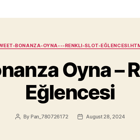
WEET-BONANZA-OYNA---RENKLI-SLOT-EĞLENCESI.HT
nanza Oyna – Re
Eğlencesi
By
Pan_780726172
August 28, 2024