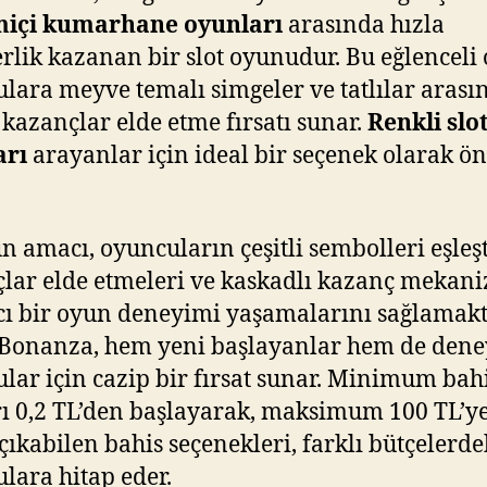
miçi kumarhane oyunları
arasında hızla
rlik kazanan bir slot oyunudur. Bu eğlenceli
lara meyve temalı simgeler ve tatlılar arası
kazançlar elde etme fırsatı sunar.
Renkli slo
arı
arayanlar için ideal bir seçenek olarak ö
 amacı, oyuncuların çeşitli sembolleri eşleş
lar elde etmeleri ve kaskadlı kazanç mekan
ıcı bir oyun deneyimi yaşamalarını sağlamaktı
Bonanza, hem yeni başlayanlar hem de dene
lar için cazip bir fırsat sunar. Minimum bah
ı 0,2 TL’den başlayarak, maksimum 100 TL’y
çıkabilen bahis seçenekleri, farklı bütçelerde
lara hitap eder.