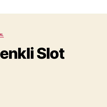
ML
nkli Slot