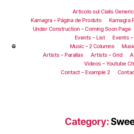
Articolo sul Cialis Generi
Kamagra – Página de Produto
Kamagra P
Under Construction – Coming Soon Page
Events – List
Events –
Music – 2 Columns
Music
Artists – Parallax
Artists – Grid
A
Videos – Youtube Ch
Contact – Example 2
Contac
Category:
Swee