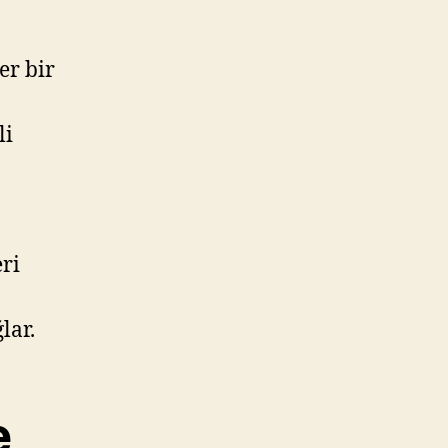
er bir
li
eri
lar.
e