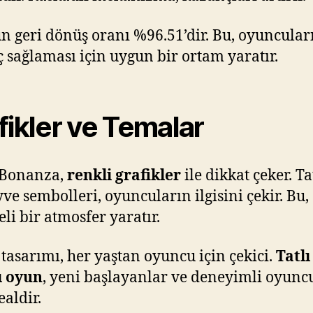
 geri dönüş oranı %96.51’dir. Bu, oyuncular
 sağlaması için uygun bir ortam yaratır.
fikler ve Temalar
 Bonanza,
renkli grafikler
ile dikkat çeker. Ta
ve sembolleri, oyuncuların ilgisini çekir. Bu,
eli bir atmosfer yaratır.
 tasarımı, her yaştan oyuncu için çekici.
Tatlı
ı oyun
, yeni başlayanlar ve deneyimli oyunc
ealdir.