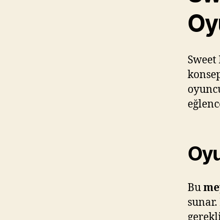
Oyu
Sweet
konsept
oyuncu
eğlenc
Oyu
Bu
mey
sunar.
gerekl