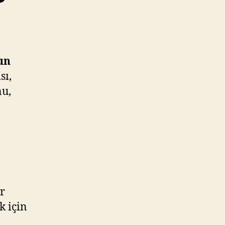
yun
sı,
nu,
r
k için