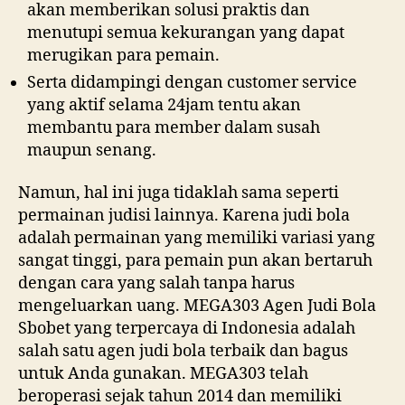
akan memberikan solusi praktis dan
menutupi semua kekurangan yang dapat
merugikan para pemain.
Serta didampingi dengan customer service
yang aktif selama 24jam tentu akan
membantu para member dalam susah
maupun senang.
Namun, hal ini juga tidaklah sama seperti
permainan judisi lainnya. Karena judi bola
adalah permainan yang memiliki variasi yang
sangat tinggi, para pemain pun akan bertaruh
dengan cara yang salah tanpa harus
mengeluarkan uang. MEGA303 Agen Judi Bola
Sbobet yang terpercaya di Indonesia adalah
salah satu agen judi bola terbaik dan bagus
untuk Anda gunakan. MEGA303 telah
beroperasi sejak tahun 2014 dan memiliki