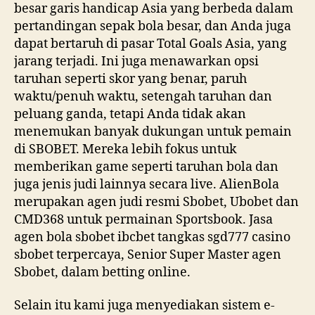
besar garis handicap Asia yang berbeda dalam
pertandingan sepak bola besar, dan Anda juga
dapat bertaruh di pasar Total Goals Asia, yang
jarang terjadi. Ini juga menawarkan opsi
taruhan seperti skor yang benar, paruh
waktu/penuh waktu, setengah taruhan dan
peluang ganda, tetapi Anda tidak akan
menemukan banyak dukungan untuk pemain
di SBOBET. Mereka lebih fokus untuk
memberikan game seperti taruhan bola dan
juga jenis judi lainnya secara live. AlienBola
merupakan agen judi resmi Sbobet, Ubobet dan
CMD368 untuk permainan Sportsbook. Jasa
agen bola sbobet ibcbet tangkas sgd777 casino
sbobet terpercaya, Senior Super Master agen
Sbobet, dalam betting online.
Selain itu kami juga menyediakan sistem e-