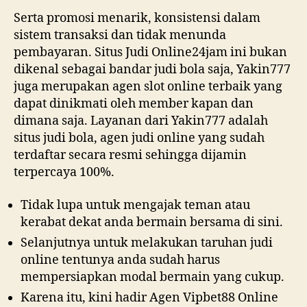
Serta promosi menarik, konsistensi dalam
sistem transaksi dan tidak menunda
pembayaran. Situs Judi Online24jam ini bukan
dikenal sebagai bandar judi bola saja, Yakin777
juga merupakan agen slot online terbaik yang
dapat dinikmati oleh member kapan dan
dimana saja. Layanan dari Yakin777 adalah
situs judi bola, agen judi online yang sudah
terdaftar secara resmi sehingga dijamin
terpercaya 100%.
Tidak lupa untuk mengajak teman atau
kerabat dekat anda bermain bersama di sini.
Selanjutnya untuk melakukan taruhan judi
online tentunya anda sudah harus
mempersiapkan modal bermain yang cukup.
Karena itu, kini hadir Agen Vipbet88 Online