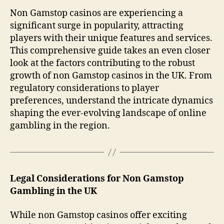
Non Gamstop casinos are experiencing a
significant surge in popularity, attracting
players with their unique features and services.
This comprehensive guide takes an even closer
look at the factors contributing to the robust
growth of non Gamstop casinos in the UK. From
regulatory considerations to player
preferences, understand the intricate dynamics
shaping the ever-evolving landscape of online
gambling in the region.
Legal Considerations for Non Gamstop
Gambling in the UK
While non Gamstop casinos offer exciting