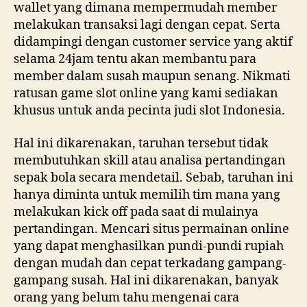
wallet yang dimana mempermudah member
melakukan transaksi lagi dengan cepat. Serta
didampingi dengan customer service yang aktif
selama 24jam tentu akan membantu para
member dalam susah maupun senang. Nikmati
ratusan game slot online yang kami sediakan
khusus untuk anda pecinta judi slot Indonesia.
Hal ini dikarenakan, taruhan tersebut tidak
membutuhkan skill atau analisa pertandingan
sepak bola secara mendetail. Sebab, taruhan ini
hanya diminta untuk memilih tim mana yang
melakukan kick off pada saat di mulainya
pertandingan. Mencari situs permainan online
yang dapat menghasilkan pundi-pundi rupiah
dengan mudah dan cepat terkadang gampang-
gampang susah. Hal ini dikarenakan, banyak
orang yang belum tahu mengenai cara