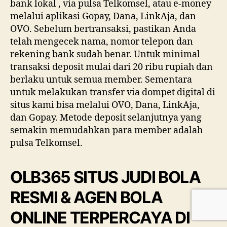
bank lokal , via pulsa Telkomsel, atau e-money
melalui aplikasi Gopay, Dana, LinkAja, dan
OVO. Sebelum bertransaksi, pastikan Anda
telah mengecek nama, nomor telepon dan
rekening bank sudah benar. Untuk minimal
transaksi deposit mulai dari 20 ribu rupiah dan
berlaku untuk semua member. Sementara
untuk melakukan transfer via dompet digital di
situs kami bisa melalui OVO, Dana, LinkAja,
dan Gopay. Metode deposit selanjutnya yang
semakin memudahkan para member adalah
pulsa Telkomsel.
OLB365 SITUS JUDI BOLA
RESMI & AGEN BOLA
ONLINE TERPERCAYA DI