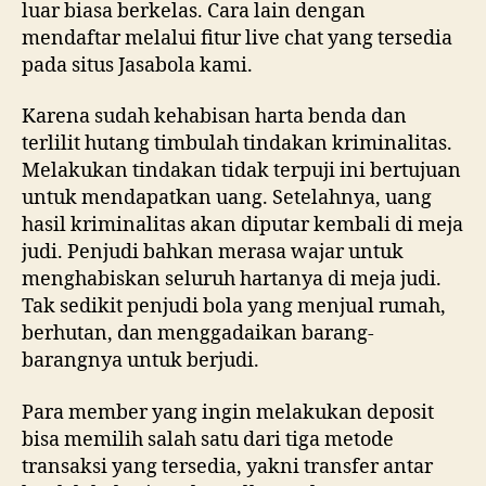
luar biasa berkelas. Cara lain dengan
mendaftar melalui fitur live chat yang tersedia
pada situs Jasabola kami.
Karena sudah kehabisan harta benda dan
terlilit hutang timbulah tindakan kriminalitas.
Melakukan tindakan tidak terpuji ini bertujuan
untuk mendapatkan uang. Setelahnya, uang
hasil kriminalitas akan diputar kembali di meja
judi. Penjudi bahkan merasa wajar untuk
menghabiskan seluruh hartanya di meja judi.
Tak sedikit penjudi bola yang menjual rumah,
berhutan, dan menggadaikan barang-
barangnya untuk berjudi.
Para member yang ingin melakukan deposit
bisa memilih salah satu dari tiga metode
transaksi yang tersedia, yakni transfer antar