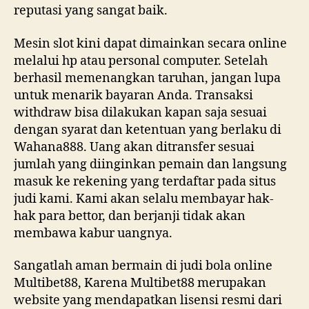
reputasi yang sangat baik.
Mesin slot kini dapat dimainkan secara online
melalui hp atau personal computer. Setelah
berhasil memenangkan taruhan, jangan lupa
untuk menarik bayaran Anda. Transaksi
withdraw bisa dilakukan kapan saja sesuai
dengan syarat dan ketentuan yang berlaku di
Wahana888. Uang akan ditransfer sesuai
jumlah yang diinginkan pemain dan langsung
masuk ke rekening yang terdaftar pada situs
judi kami. Kami akan selalu membayar hak-
hak para bettor, dan berjanji tidak akan
membawa kabur uangnya.
Sangatlah aman bermain di judi bola online
Multibet88, Karena Multibet88 merupakan
website yang mendapatkan lisensi resmi dari