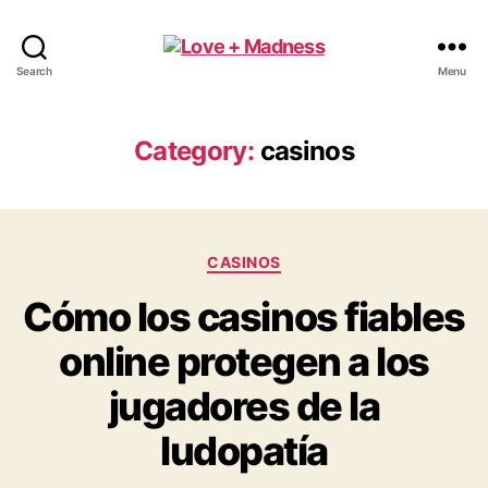
Search
Menu
Category:
casinos
CASINOS
Cómo los casinos fiables
online protegen a los
jugadores de la
ludopatía