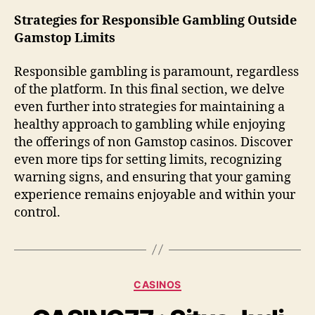
Strategies for Responsible Gambling Outside
Gamstop Limits
Responsible gambling is paramount, regardless
of the platform. In this final section, we delve
even further into strategies for maintaining a
healthy approach to gambling while enjoying
the offerings of non Gamstop casinos. Discover
even more tips for setting limits, recognizing
warning signs, and ensuring that your gaming
experience remains enjoyable and within your
control.
CASINOS