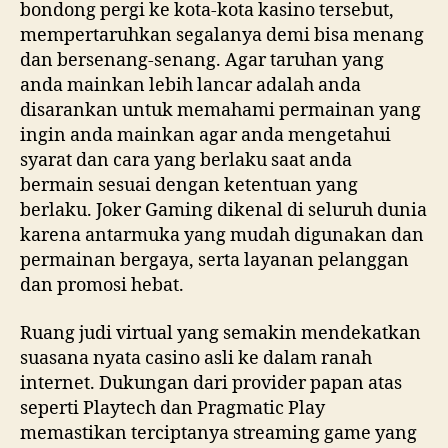
bondong pergi ke kota-kota kasino tersebut,
mempertaruhkan segalanya demi bisa menang
dan bersenang-senang. Agar taruhan yang
anda mainkan lebih lancar adalah anda
disarankan untuk memahami permainan yang
ingin anda mainkan agar anda mengetahui
syarat dan cara yang berlaku saat anda
bermain sesuai dengan ketentuan yang
berlaku. Joker Gaming dikenal di seluruh dunia
karena antarmuka yang mudah digunakan dan
permainan bergaya, serta layanan pelanggan
dan promosi hebat.
Ruang judi virtual yang semakin mendekatkan
suasana nyata casino asli ke dalam ranah
internet. Dukungan dari provider papan atas
seperti Playtech dan Pragmatic Play
memastikan terciptanya streaming game yang