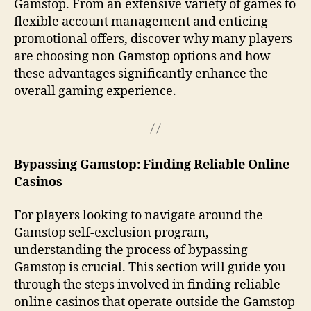
Gamstop. From an extensive variety of games to
flexible account management and enticing
promotional offers, discover why many players
are choosing non Gamstop options and how
these advantages significantly enhance the
overall gaming experience.
Bypassing Gamstop: Finding Reliable Online
Casinos
For players looking to navigate around the
Gamstop self-exclusion program,
understanding the process of bypassing
Gamstop is crucial. This section will guide you
through the steps involved in finding reliable
online casinos that operate outside the Gamstop