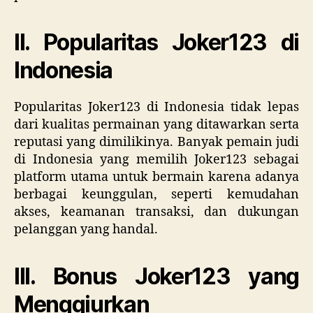
II. Popularitas Joker123 di
Indonesia
Popularitas Joker123 di Indonesia tidak lepas
dari kualitas permainan yang ditawarkan serta
reputasi yang dimilikinya. Banyak pemain judi
di Indonesia yang memilih Joker123 sebagai
platform utama untuk bermain karena adanya
berbagai keunggulan, seperti kemudahan
akses, keamanan transaksi, dan dukungan
pelanggan yang handal.
III. Bonus Joker123 yang
Menggiurkan