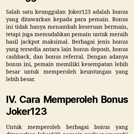
Salah satu keunggulan Joker123 adalah bonus
yang ditawarkan kepada para pemain. Bonus
ini tidak hanya menambah keseruan bermain,
tetapi juga memudahkan pemain untuk meraih
hasil jackpot maksimal. Berbagai jenis bonus
yang tersedia antara lain bonus deposit, bonus
cashback, dan bonus referral. Dengan adanya
bonus ini, pemain memiliki kesempatan lebih
besar untuk memperoleh keuntungan yang
lebih besar.
IV. Cara Memperoleh Bonus
Joker123
Untuk memperoleh berbagai bonus yang