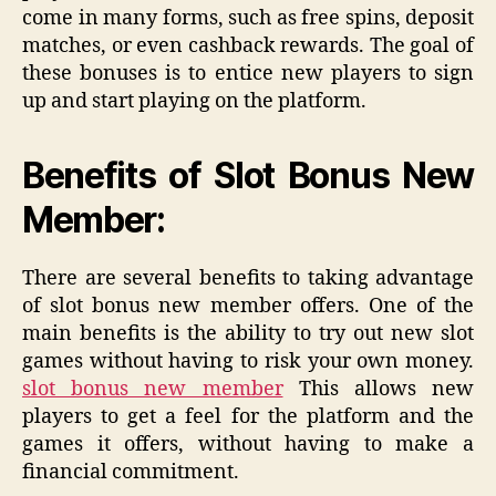
come in many forms, such as free spins, deposit
matches, or even cashback rewards. The goal of
these bonuses is to entice new players to sign
up and start playing on the platform.
Benefits of Slot Bonus New
Member:
There are several benefits to taking advantage
of slot bonus new member offers. One of the
main benefits is the ability to try out new slot
games without having to risk your own money.
slot bonus new member
This allows new
players to get a feel for the platform and the
games it offers, without having to make a
financial commitment.