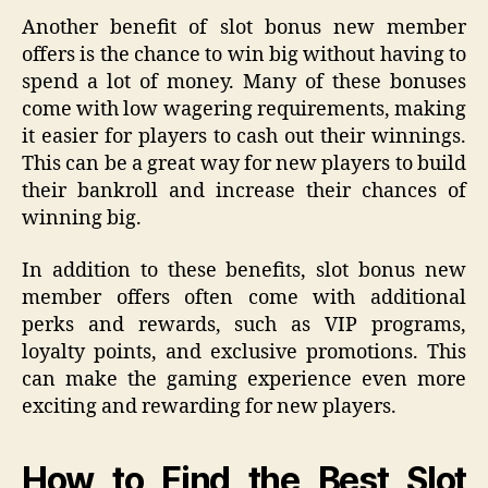
Another benefit of slot bonus new member
offers is the chance to win big without having to
spend a lot of money. Many of these bonuses
come with low wagering requirements, making
it easier for players to cash out their winnings.
This can be a great way for new players to build
their bankroll and increase their chances of
winning big.
In addition to these benefits, slot bonus new
member offers often come with additional
perks and rewards, such as VIP programs,
loyalty points, and exclusive promotions. This
can make the gaming experience even more
exciting and rewarding for new players.
How to Find the Best Slot