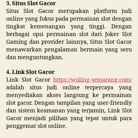
3. Situs Slot Gacor
Situs Slot Gacor merupakan platform judi
online yang fokus pada permainan slot dengan
tingkat kemenangan yang tinggi. Dengan
berbagai opsi permainan slot dari Joker Slot
Gaming dan provider lainnya, Situs Slot Gacor
menawarkan pengalaman bermain yang seru
dan menguntungkan.
4. Link Slot Gacor
Link Slot Gacor
https://wuling-semarang.com/
adalah situs judi online terpercaya yang
menyediakan akses langsung ke permainan
slot gacor. Dengan tampilan yang user-friendly
dan sistem keamanan yang terjamin, Link Slot
Gacor menjadi pilihan yang tepat untuk para
penggemar slot online.