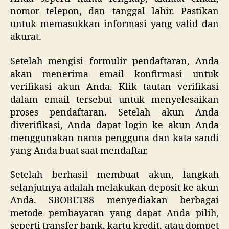
nomor telepon, dan tanggal lahir. Pastikan
untuk memasukkan informasi yang valid dan
akurat.
Setelah mengisi formulir pendaftaran, Anda
akan menerima email konfirmasi untuk
verifikasi akun Anda. Klik tautan verifikasi
dalam email tersebut untuk menyelesaikan
proses pendaftaran. Setelah akun Anda
diverifikasi, Anda dapat login ke akun Anda
menggunakan nama pengguna dan kata sandi
yang Anda buat saat mendaftar.
Setelah berhasil membuat akun, langkah
selanjutnya adalah melakukan deposit ke akun
Anda. SBOBET88 menyediakan berbagai
metode pembayaran yang dapat Anda pilih,
seperti transfer bank, kartu kredit, atau dompet