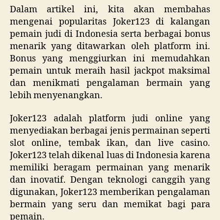
Dalam artikel ini, kita akan membahas
mengenai popularitas Joker123 di kalangan
pemain judi di Indonesia serta berbagai bonus
menarik yang ditawarkan oleh platform ini.
Bonus yang menggiurkan ini memudahkan
pemain untuk meraih hasil jackpot maksimal
dan menikmati pengalaman bermain yang
lebih menyenangkan.
Joker123 adalah platform judi online yang
menyediakan berbagai jenis permainan seperti
slot online, tembak ikan, dan live casino.
Joker123 telah dikenal luas di Indonesia karena
memiliki beragam permainan yang menarik
dan inovatif. Dengan teknologi canggih yang
digunakan, Joker123 memberikan pengalaman
bermain yang seru dan memikat bagi para
pemain.