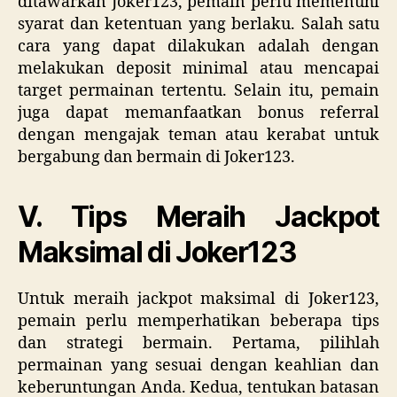
ditawarkan Joker123, pemain perlu memenuhi
syarat dan ketentuan yang berlaku. Salah satu
cara yang dapat dilakukan adalah dengan
melakukan deposit minimal atau mencapai
target permainan tertentu. Selain itu, pemain
juga dapat memanfaatkan bonus referral
dengan mengajak teman atau kerabat untuk
bergabung dan bermain di Joker123.
V. Tips Meraih Jackpot
Maksimal di Joker123
Untuk meraih jackpot maksimal di Joker123,
pemain perlu memperhatikan beberapa tips
dan strategi bermain. Pertama, pilihlah
permainan yang sesuai dengan keahlian dan
keberuntungan Anda. Kedua, tentukan batasan