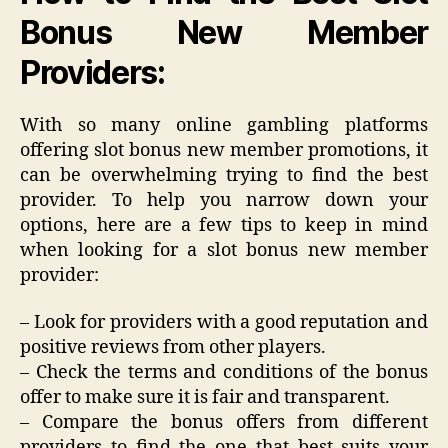
Bonus New Member
Providers:
With so many online gambling platforms
offering slot bonus new member promotions, it
can be overwhelming trying to find the best
provider. To help you narrow down your
options, here are a few tips to keep in mind
when looking for a slot bonus new member
provider:
– Look for providers with a good reputation and
positive reviews from other players.
– Check the terms and conditions of the bonus
offer to make sure it is fair and transparent.
– Compare the bonus offers from different
providers to find the one that best suits your