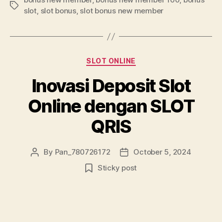
slot
,
slot bonus
,
slot bonus new member
SLOT ONLINE
Inovasi Deposit Slot
Online dengan SLOT
QRIS
By
Pan_780726172
October 5, 2024
Sticky post