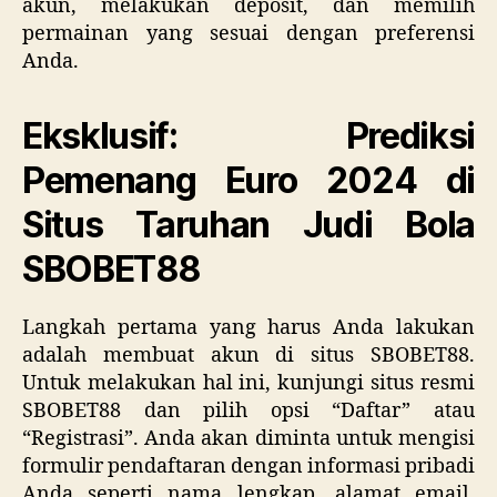
akun, melakukan deposit, dan memilih
permainan yang sesuai dengan preferensi
Anda.
Eksklusif: Prediksi
Pemenang Euro 2024 di
Situs Taruhan Judi Bola
SBOBET88
Langkah pertama yang harus Anda lakukan
adalah membuat akun di situs SBOBET88.
Untuk melakukan hal ini, kunjungi situs resmi
SBOBET88 dan pilih opsi “Daftar” atau
“Registrasi”. Anda akan diminta untuk mengisi
formulir pendaftaran dengan informasi pribadi
Anda seperti nama lengkap, alamat email,