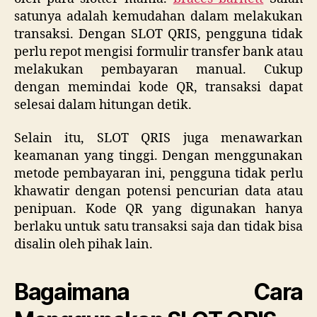
satunya adalah kemudahan dalam melakukan
transaksi. Dengan SLOT QRIS, pengguna tidak
perlu repot mengisi formulir transfer bank atau
melakukan pembayaran manual. Cukup
dengan memindai kode QR, transaksi dapat
selesai dalam hitungan detik.
Selain itu, SLOT QRIS juga menawarkan
keamanan yang tinggi. Dengan menggunakan
metode pembayaran ini, pengguna tidak perlu
khawatir dengan potensi pencurian data atau
penipuan. Kode QR yang digunakan hanya
berlaku untuk satu transaksi saja dan tidak bisa
disalin oleh pihak lain.
Bagaimana Cara