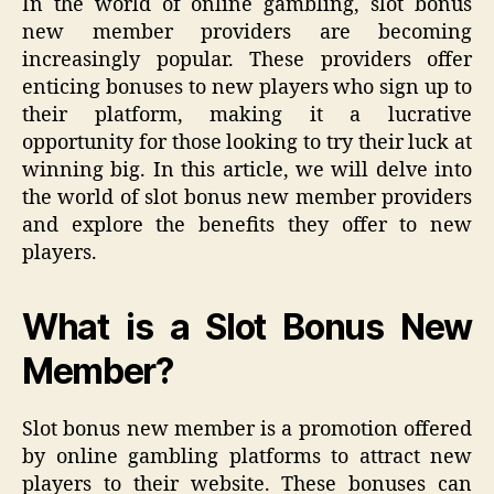
In the world of online gambling, slot bonus
new member providers are becoming
increasingly popular. These providers offer
enticing bonuses to new players who sign up to
their platform, making it a lucrative
opportunity for those looking to try their luck at
winning big. In this article, we will delve into
the world of slot bonus new member providers
and explore the benefits they offer to new
players.
What is a Slot Bonus New
Member?
Slot bonus new member is a promotion offered
by online gambling platforms to attract new
players to their website. These bonuses can