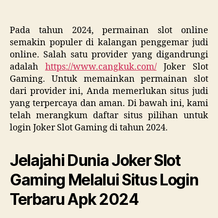
Pada tahun 2024, permainan slot online
semakin populer di kalangan penggemar judi
online. Salah satu provider yang digandrungi
adalah
https://www.cangkuk.com/
Joker Slot
Gaming. Untuk memainkan permainan slot
dari provider ini, Anda memerlukan situs judi
yang terpercaya dan aman. Di bawah ini, kami
telah merangkum daftar situs pilihan untuk
login Joker Slot Gaming di tahun 2024.
Jelajahi Dunia Joker Slot
Gaming Melalui Situs Login
Terbaru Apk 2024