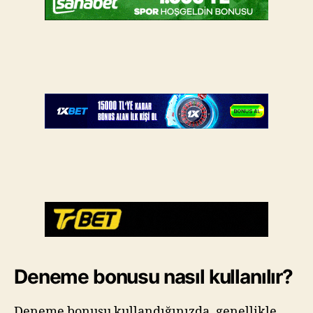
Deneme bonusu nasıl kullanılır?
Deneme bonusu kullandığınızda, genellikle