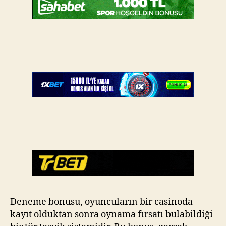
Deneme bonusu, oyuncuların bir casinoda
kayıt olduktan sonra oynama fırsatı bulabildiği