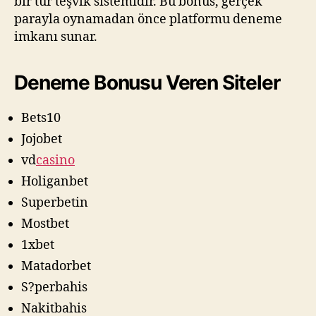
bir tür teşvik sistemidir.​ Bu bonus, gerçek
parayla oynamadan önce platformu deneme
imkanı sunar.​
Deneme Bonusu Veren Siteler
Bets10
Jojobet
vd
casino
Holiganbet
Superbetin
Mostbet
1xbet
Matadorbet
S?perbahis
Nakitbahis