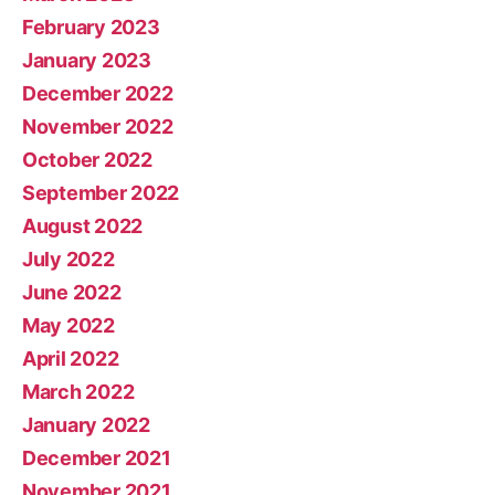
February 2023
January 2023
December 2022
November 2022
October 2022
September 2022
August 2022
July 2022
June 2022
May 2022
April 2022
March 2022
January 2022
December 2021
November 2021