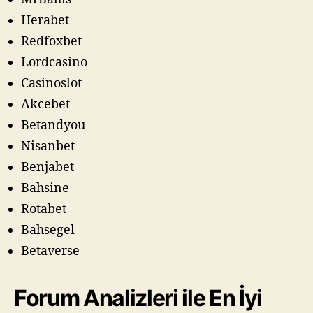
Herabet
Redfoxbet
Lordcasino
Casinoslot
Akcebet
Betandyou
Nisanbet
Benjabet
Bahsine
Rotabet
Bahsegel
Betaverse
Forum Analizleri ile En İyi