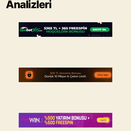
Analizleri