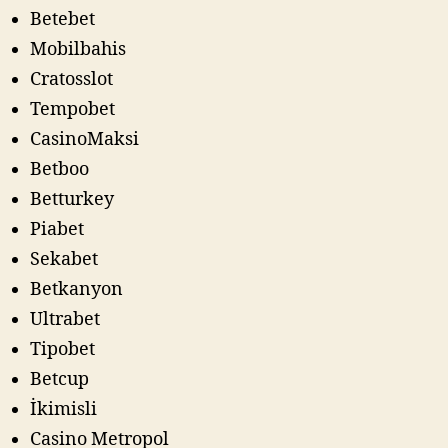
Betebet
Mobilbahis
Cratosslot
Tempobet
CasinoMaksi
Betboo
Betturkey
Piabet
Sekabet
Betkanyon
Ultrabet
Tipobet
Betcup
İkimisli
Casino Metropol