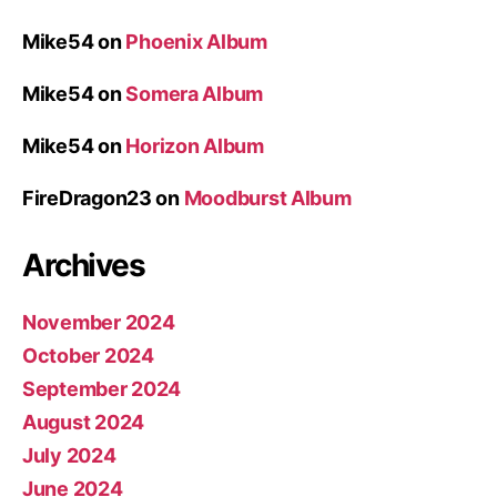
Mike54
on
Phoenix Album
Mike54
on
Somera Album
Mike54
on
Horizon Album
FireDragon23
on
Moodburst Album
Archives
November 2024
October 2024
September 2024
August 2024
July 2024
June 2024