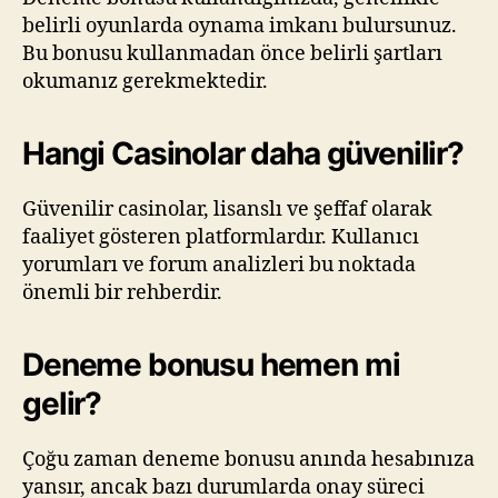
belirli oyunlarda oynama imkanı bulursunuz.​
Bu bonusu kullanmadan önce belirli şartları
okumanız gerekmektedir.​
Hangi Casinolar daha güvenilir?
Güvenilir casinolar, lisanslı ve şeffaf olarak
faaliyet gösteren platformlardır.​ Kullanıcı
yorumları ve forum analizleri bu noktada
önemli bir rehberdir.​
Deneme bonusu hemen mi
gelir?
Çoğu zaman deneme bonusu anında hesabınıza
yansır, ancak bazı durumlarda onay süreci