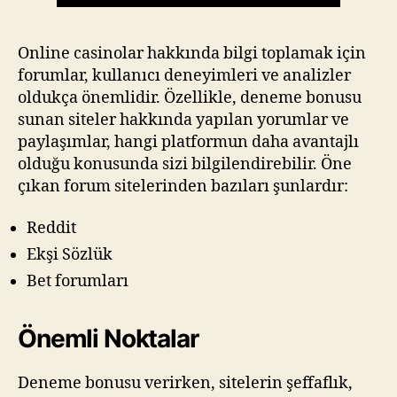
Online casinolar hakkında bilgi toplamak için
forumlar, kullanıcı deneyimleri ve analizler
oldukça önemlidir.​ Özellikle, deneme bonusu
sunan siteler hakkında yapılan yorumlar ve
paylaşımlar, hangi platformun daha avantajlı
olduğu konusunda sizi bilgilendirebilir.​ Öne
çıkan forum sitelerinden bazıları şunlardır:
Reddit
Ekşi Sözlük
Bet forumları
Önemli Noktalar
Deneme bonusu verirken, sitelerin şeffaflık,