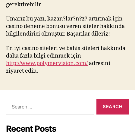
gerektirebilir.​
Umarız bu yazı, kazan?lar?n?z? artırmak için
casino deneme bonusu veren siteler hakkında
bilgilendirici olmuştur.​ Başarılar dileriz!
En iyi casino siteleri ve bahis siteleri hakkında
daha fazla bilgi edinmek için
http://www.polymervision.com/
adresini
ziyaret edin.
Recent Posts