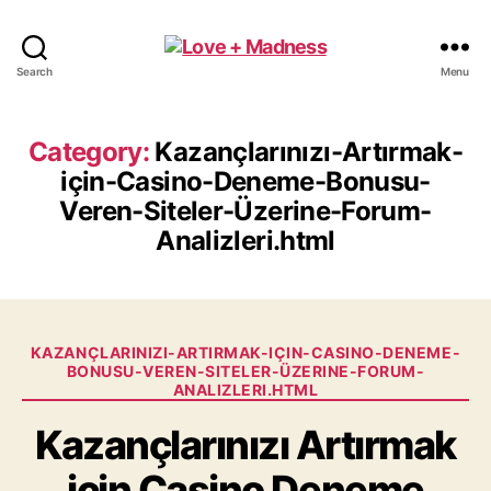
Search
Menu
Category:
Kazançlarınızı-Artırmak-
için-Casino-Deneme-Bonusu-
Veren-Siteler-Üzerine-Forum-
Analizleri.html
KAZANÇLARINIZI-ARTIRMAK-IÇIN-CASINO-DENEME-
BONUSU-VEREN-SITELER-ÜZERINE-FORUM-
ANALIZLERI.HTML
Kazançlarınızı Artırmak
için Casino Deneme