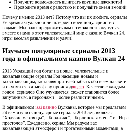
Получите возможность выиграть крупные джекпоты!
Проводите время с радостью и получайте океан эмоций
Почему именно 2013 лет? Потому что вы их любите. сериалы
Ее время актуально и не потеряет своей популярности с
годами. Мы рады предложить вам возможность окунуться
вместе с нами в этот увлекательный мир с казино Вулкан 24.
игры веселья развлечений и удачи!
Изучаем популярные сериалы 2013
года в официальном казино Вулкан 24
2013 Уходящий год богат на новые, увлекательные и
захватывающие сериалы Год насыщен новым и
захватывающим, заставляя зрителей забыть обо всем на свете
и окунуться в атмосферу происход
ящего
. Качество с каждым
годом. сериалов Оно улучшается, сюжет становится более
запутанным, а персонажи – более реалистичными.
В официальном
izzi казино
Вулканы, которые мы предлагаем
24 вам изучить популярные сериалы 2013 лет, включая
“Ходячие мертвецы”, “Борджиас”, “Берлинская стена” и “Игра
престолов”. Ежедневно. сериал Мы радуем вас
захватывающей атмосферой и трогательными моментами, а