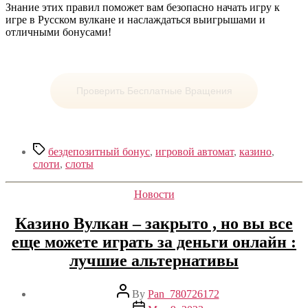
Знание этих правил поможет вам безопасно начать игру к
игре в Русском вулкане и наслаждаться выигрышами и
отличными бонусами!
Проверить Бесплатные Вращения
Tags
бездепозитный бонус
,
игровой автомат
,
казино
,
слоти
,
слоты
Categories
Новости
Казино Вулкан – закрыто , но вы все
еще можете играть за деньги онлайн :
лучшие альтернативы
Post
By
Pan_780726172
author
Post