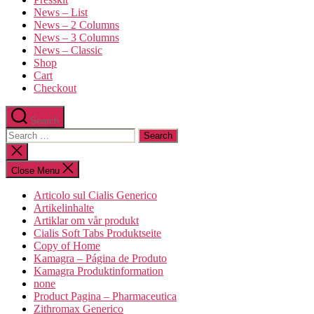
News – List
News – 2 Columns
News – 3 Columns
News – Classic
Shop
Cart
Checkout
Search
Search
for:
Close
search
Close Menu
Articolo sul Cialis Generico
Artikelinhalte
Artiklar om vår produkt
Cialis Soft Tabs Produktseite
Copy of Home
Kamagra – Página de Produto
Kamagra Produktinformation
none
Product Pagina – Pharmaceutica
Zithromax Generico