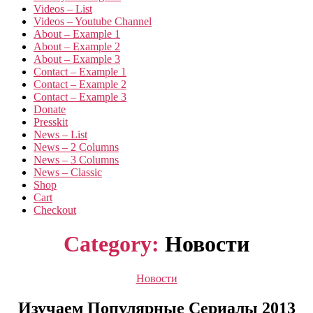
Videos – List
Videos – Youtube Channel
About – Example 1
About – Example 2
About – Example 3
Contact – Example 1
Contact – Example 2
Contact – Example 3
Donate
Presskit
News – List
News – 2 Columns
News – 3 Columns
News – Classic
Shop
Cart
Checkout
Category:
Новости
Categories
Новости
Изучаем Популярные Сериалы 2013