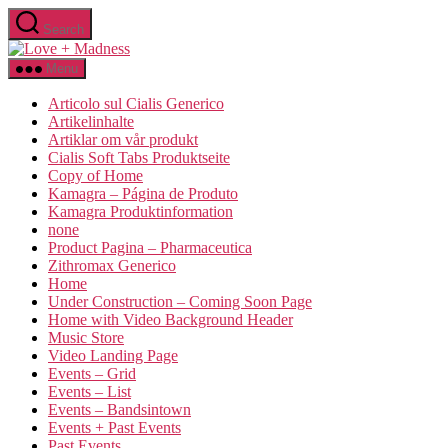
Skip
Search
to
Love
the
and
content
Menu
Madness
Articolo sul Cialis Generico
Artikelinhalte
Artiklar om vår produkt
Cialis Soft Tabs Produktseite
Copy of Home
Kamagra – Página de Produto
Kamagra Produktinformation
none
Product Pagina – Pharmaceutica
Zithromax Generico
Home
Under Construction – Coming Soon Page
Home with Video Background Header
Music Store
Video Landing Page
Events – Grid
Events – List
Events – Bandsintown
Events + Past Events
Past Events