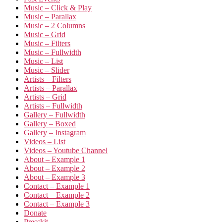
Music – Click & Play
Music – Parallax
Music – 2 Columns
Music – Grid
Music – Filters
Music – Fullwidth
Music – List
Music – Slider
Artists – Filters
Artists – Parallax
Artists – Grid
Artists – Fullwidth
Gallery – Fullwidth
Gallery – Boxed
Gallery – Instagram
Videos – List
Videos – Youtube Channel
About – Example 1
About – Example 2
About – Example 3
Contact – Example 1
Contact – Example 2
Contact – Example 3
Donate
Presskit