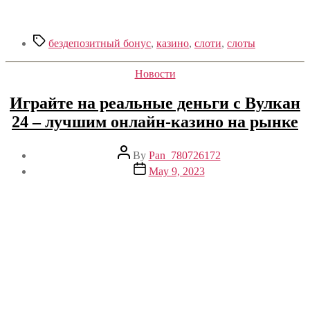
Tags
бездепозитный бонус
,
казино
,
слоти
,
слоты
Categories
Новости
Играйте на реальные деньги с Вулкан
24 – лучшим онлайн-казино на рынке
Post
By
Pan_780726172
author
Post
May 9, 2023
date