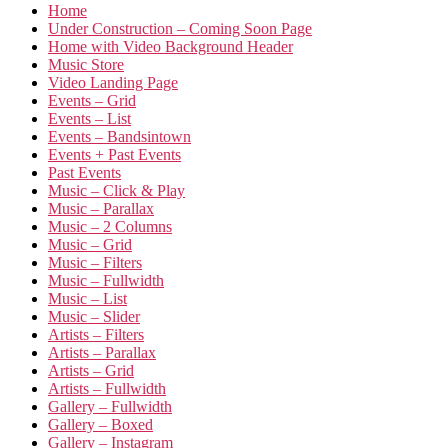
Home
Under Construction – Coming Soon Page
Home with Video Background Header
Music Store
Video Landing Page
Events – Grid
Events – List
Events – Bandsintown
Events + Past Events
Past Events
Music – Click & Play
Music – Parallax
Music – 2 Columns
Music – Grid
Music – Filters
Music – Fullwidth
Music – List
Music – Slider
Artists – Filters
Artists – Parallax
Artists – Grid
Artists – Fullwidth
Gallery – Fullwidth
Gallery – Boxed
Gallery – Instagram