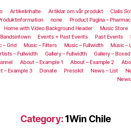
co
Artikelinhalte
Artiklar om vår produkt
Cialis S
roduktinformation
none
Product Pagina – Pharmac
Home with Video Background Header
Music Store
 Bandsintown
Events + Past Events
Past Events
 – Grid
Music – Filters
Music – Fullwidth
Music – 
rtists – Fullwidth
Gallery – Fullwidth
Gallery – Boxed
annel
About – Example 1
About – Example 2
Abo
t – Example 3
Donate
Presskit
News – List
Ne
News 
Category:
1Win Chile