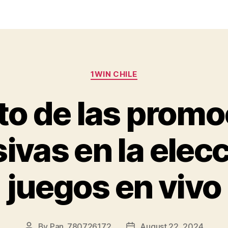
1WIN CHILE
to de las promo
ivas en la elec
juegos en vivo
By
Pan_780726172
August 22, 2024