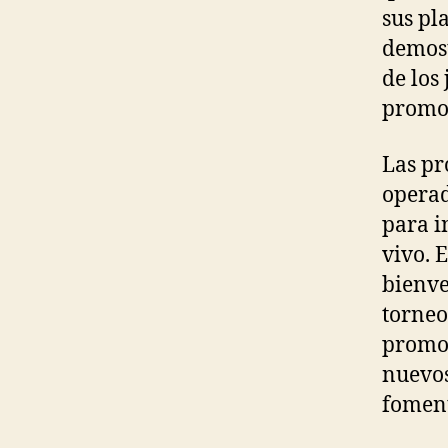
sus pl
demost
de los
promoc
Las pr
operad
para i
vivo. 
bienve
torneos
promoc
nuevos
foment