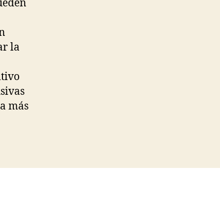
pueden
en
r la
tivo
usivas
 a más