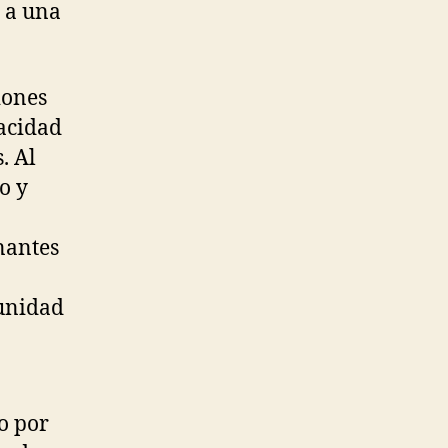
y a una
iones
pacidad
. Al
o y
nantes
munidad
vo por