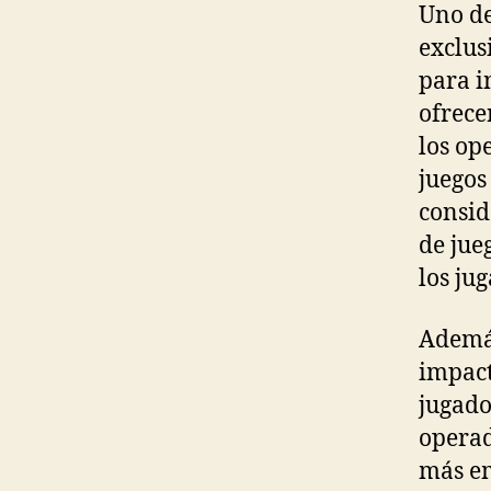
Uno de
exclus
para i
ofrece
los op
juegos
consid
de jue
los ju
Además
impact
jugado
operad
más em