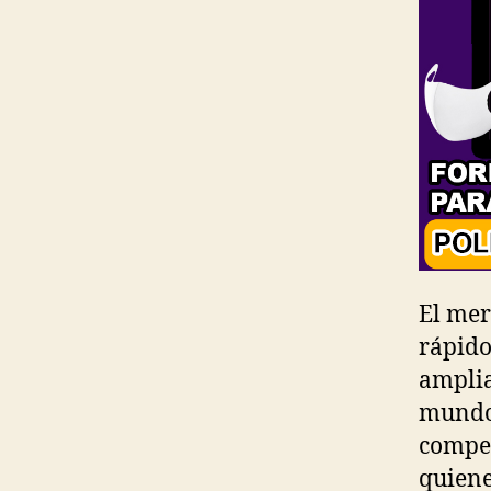
El mer
rápido
amplia
mundo.
compet
quiene