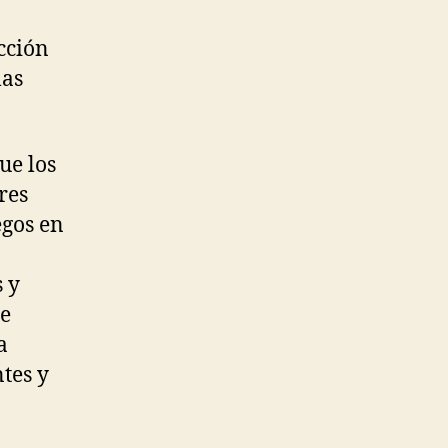
cción
las
ue los
res
egos en
s y
de
a
tes y