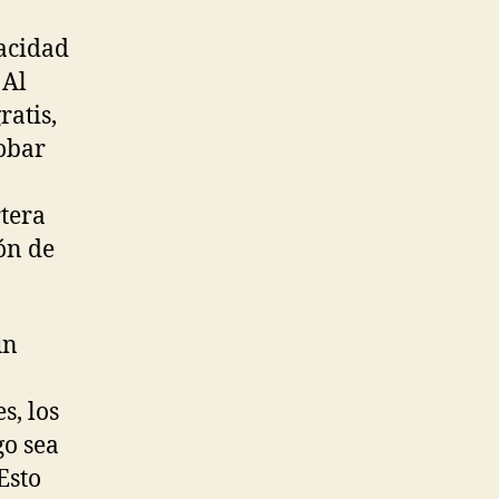
pacidad
 Al
ratis,
obar
rtera
ón de
un
s, los
go sea
Esto