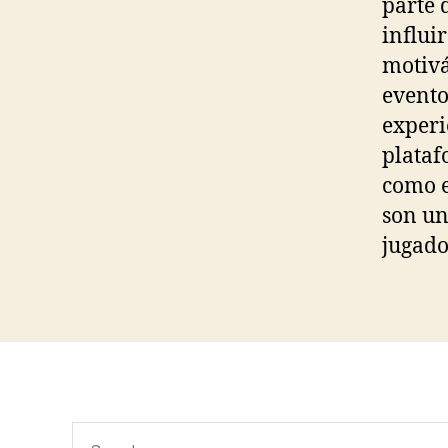
parte 
influi
motivá
evento
experi
plataf
como e
son un
jugado