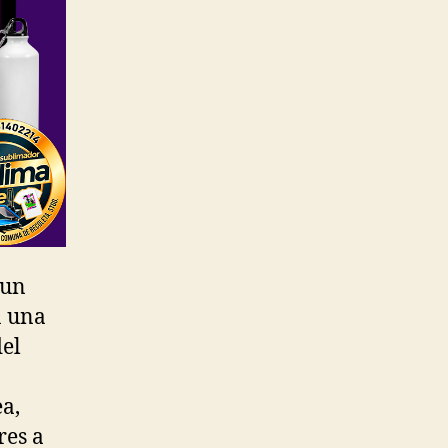
 un
a una
del
a,
res a