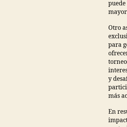
puede 
mayor 
Otro a
exclus
para g
ofrece
torneo
intere
y desa
partic
más ac
En res
impact