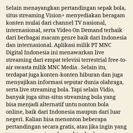
Selain menayangkan pertandingan sepak bola,
situs streaming Vision+ menyediakan beragam
konten mulai dari channel TV nasional,
internasional, serta Video On Demand terbaik
dari berbagai macam genre baik dari Indonesia
dan internasional. Aplikasi milik PT MNC
Digital Indonesia ini menawarkan live
streaming dari empat televisi terrestrial free-to-
air swasta milik MNC Media . Selain itu,
terdapat juga konten-konten hiburan dan juga
menyajikan informasi seputar dunia olahraga,
serta live streaming bola. Tapi selain Vidio,
banyak juga situs-situs streaming bola yang
bisa menjadi alternatif untu nonton bola
online, baik dari Indonesia maupun dari luar
negeri. Kalian bisa menonton beberapa
pertandingan secara gratis, atau jika ingin yang