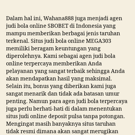
Dalam hal ini, Wahana888 juga menjadi agen
judi bola online SBOBET di Indonesia yang
mampu memberikan berbagai jenis taruhan
terkenal. Situs judi bola online MEGA303
memiliki beragam keuntungan yang
diperolehnya. Kami sebagai agen judi bola
online terpercaya memberikan Anda
pelayanan yang sangat terbaik sehingga Anda
akan mendapatkan hasil yang maksimal.
Selain itu, bonus yang diberikan kami juga
sangat menarik dan tidak ada batasan umur
penting. Namun para agen judi bola terpercaya
juga perlu berhati-hati di dalam menentukan
situs judi online deposit pulsa tanpa potongan.
Mengingat masih banyaknya situs taruhan
tidak resmi dimana akan sangat merugikan