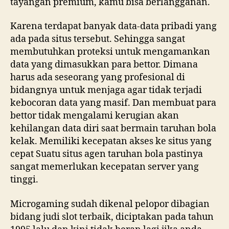
tayangan premium, kamu bisa berlangganan.
Karena terdapat banyak data-data pribadi yang
ada pada situs tersebut. Sehingga sangat
membutuhkan proteksi untuk mengamankan
data yang dimasukkan para bettor. Dimana
harus ada seseorang yang profesional di
bidangnya untuk menjaga agar tidak terjadi
kebocoran data yang masif. Dan membuat para
bettor tidak mengalami kerugian akan
kehilangan data diri saat bermain taruhan bola
kelak. Memiliki kecepatan akses ke situs yang
cepat Suatu situs agen taruhan bola pastinya
sangat memerlukan kecepatan server yang
tinggi.
Microgaming sudah dikenal pelopor dibagian
bidang judi slot terbaik, diciptakan pada tahun