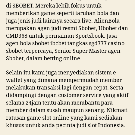
di SBOBET. Mereka lebih fokus untuk
memberikan game seperti taruhan bola dan
juga jenis judi lainnya secara live. AlienBola
merupakan agen judi resmi Sbobet, Ubobet dan
CMD368 untuk permainan Sportsbook. Jasa
agen bola sbobet ibcbet tangkas sgd777 casino
sbobet terpercaya, Senior Super Master agen
Sbobet, dalam betting online.
Selain itu kami juga menyediakan sistem e-
wallet yang dimana mempermudah member
melakukan transaksi lagi dengan cepat. Serta
didampingi dengan customer service yang aktif
selama 24jam tentu akan membantu para
member dalam susah maupun senang. Nikmati
ratusan game slot online yang kami sediakan
khusus untuk anda pecinta judi slot Indonesia.