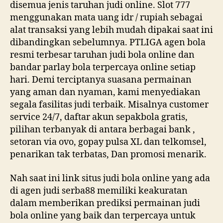
disemua jenis taruhan judi online. Slot 777
menggunakan mata uang idr / rupiah sebagai
alat transaksi yang lebih mudah dipakai saat ini
dibandingkan sebelumnya. PTLIGA agen bola
resmi terbesar taruhan judi bola online dan
bandar parlay bola terpercaya online setiap
hari. Demi terciptanya suasana permainan
yang aman dan nyaman, kami menyediakan
segala fasilitas judi terbaik. Misalnya customer
service 24/7, daftar akun sepakbola gratis,
pilihan terbanyak di antara berbagai bank ,
setoran via ovo, gopay pulsa XL dan telkomsel,
penarikan tak terbatas, Dan promosi menarik.
Nah saat ini link situs judi bola online yang ada
di agen judi serba88 memiliki keakuratan
dalam memberikan prediksi permainan judi
bola online yang baik dan terpercaya untuk