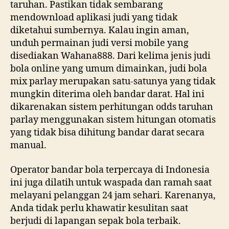
taruhan. Pastikan tidak sembarang
mendownload aplikasi judi yang tidak
diketahui sumbernya. Kalau ingin aman,
unduh permainan judi versi mobile yang
disediakan Wahana888. Dari kelima jenis judi
bola online yang umum dimainkan, judi bola
mix parlay merupakan satu-satunya yang tidak
mungkin diterima oleh bandar darat. Hal ini
dikarenakan sistem perhitungan odds taruhan
parlay menggunakan sistem hitungan otomatis
yang tidak bisa dihitung bandar darat secara
manual.
Operator bandar bola terpercaya di Indonesia
ini juga dilatih untuk waspada dan ramah saat
melayani pelanggan 24 jam sehari. Karenanya,
Anda tidak perlu khawatir kesulitan saat
berjudi di lapangan sepak bola terbaik.