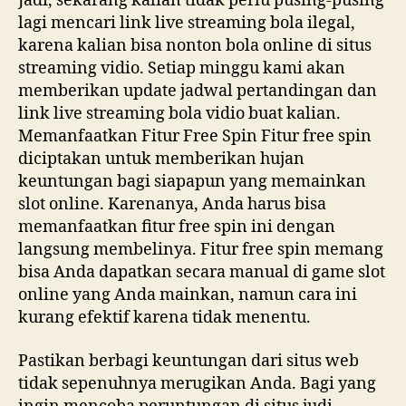
Jadi, sekarang kalian tidak perlu pusing-pusing
lagi mencari link live streaming bola ilegal,
karena kalian bisa nonton bola online di situs
streaming vidio. Setiap minggu kami akan
memberikan update jadwal pertandingan dan
link live streaming bola vidio buat kalian.
Memanfaatkan Fitur Free Spin Fitur free spin
diciptakan untuk memberikan hujan
keuntungan bagi siapapun yang memainkan
slot online. Karenanya, Anda harus bisa
memanfaatkan fitur free spin ini dengan
langsung membelinya. Fitur free spin memang
bisa Anda dapatkan secara manual di game slot
online yang Anda mainkan, namun cara ini
kurang efektif karena tidak menentu.
Pastikan berbagi keuntungan dari situs web
tidak sepenuhnya merugikan Anda. Bagi yang