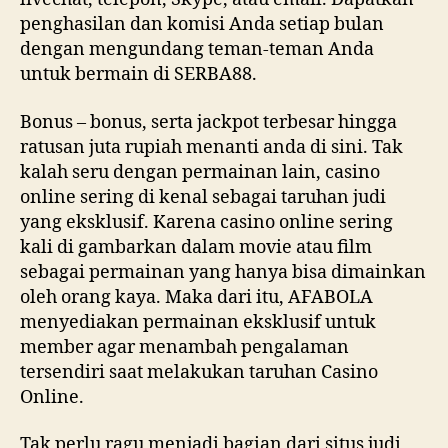
penghasilan dan komisi Anda setiap bulan
dengan mengundang teman-teman Anda
untuk bermain di SERBA88.
Bonus – bonus, serta jackpot terbesar hingga
ratusan juta rupiah menanti anda di sini. Tak
kalah seru dengan permainan lain, casino
online sering di kenal sebagai taruhan judi
yang eksklusif. Karena casino online sering
kali di gambarkan dalam movie atau film
sebagai permainan yang hanya bisa dimainkan
oleh orang kaya. Maka dari itu, AFABOLA
menyediakan permainan eksklusif untuk
member agar menambah pengalaman
tersendiri saat melakukan taruhan Casino
Online.
Tak perlu ragu menjadi bagian dari situs judi