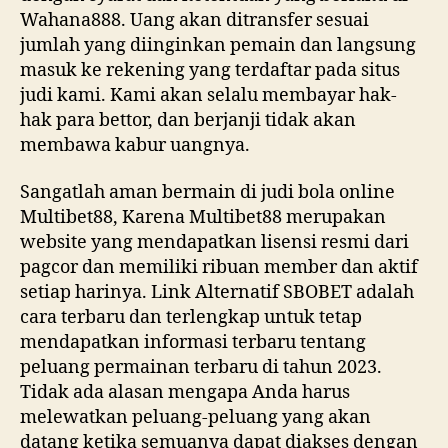
Wahana888. Uang akan ditransfer sesuai
jumlah yang diinginkan pemain dan langsung
masuk ke rekening yang terdaftar pada situs
judi kami. Kami akan selalu membayar hak-
hak para bettor, dan berjanji tidak akan
membawa kabur uangnya.
Sangatlah aman bermain di judi bola online
Multibet88, Karena Multibet88 merupakan
website yang mendapatkan lisensi resmi dari
pagcor dan memiliki ribuan member dan aktif
setiap harinya. Link Alternatif SBOBET adalah
cara terbaru dan terlengkap untuk tetap
mendapatkan informasi terbaru tentang
peluang permainan terbaru di tahun 2023.
Tidak ada alasan mengapa Anda harus
melewatkan peluang-peluang yang akan
datang ketika semuanya dapat diakses dengan