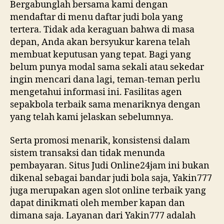
Bergabunglah bersama kami dengan
mendaftar di menu daftar judi bola yang
tertera. Tidak ada keraguan bahwa di masa
depan, Anda akan bersyukur karena telah
membuat keputusan yang tepat. Bagi yang
belum punya modal sama sekali atau sekedar
ingin mencari dana lagi, teman-teman perlu
mengetahui informasi ini. Fasilitas agen
sepakbola terbaik sama menariknya dengan
yang telah kami jelaskan sebelumnya.
Serta promosi menarik, konsistensi dalam
sistem transaksi dan tidak menunda
pembayaran. Situs Judi Online24jam ini bukan
dikenal sebagai bandar judi bola saja, Yakin777
juga merupakan agen slot online terbaik yang
dapat dinikmati oleh member kapan dan
dimana saja. Layanan dari Yakin777 adalah