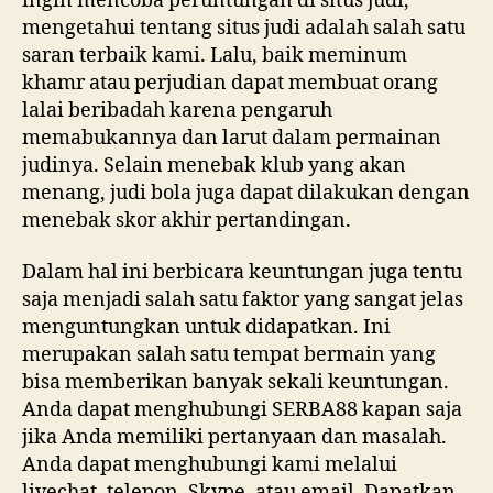
ingin mencoba peruntungan di situs judi,
mengetahui tentang situs judi adalah salah satu
saran terbaik kami. Lalu, baik meminum
khamr atau perjudian dapat membuat orang
lalai beribadah karena pengaruh
memabukannya dan larut dalam permainan
judinya. Selain menebak klub yang akan
menang, judi bola juga dapat dilakukan dengan
menebak skor akhir pertandingan.
Dalam hal ini berbicara keuntungan juga tentu
saja menjadi salah satu faktor yang sangat jelas
menguntungkan untuk didapatkan. Ini
merupakan salah satu tempat bermain yang
bisa memberikan banyak sekali keuntungan.
Anda dapat menghubungi SERBA88 kapan saja
jika Anda memiliki pertanyaan dan masalah.
Anda dapat menghubungi kami melalui
livechat, telepon, Skype, atau email. Dapatkan