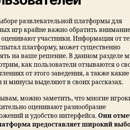
ыборе развлекательной платформы для
ных игр крайне важно обратить внимание 
ё оценивают участники. Информация от тех
спытал платформу, может существенно
ять на ваше решение. В данном разделе 
отрим, как пользователи отзываются о св
тлениях от этого заведения, а также какие
 и минусы выделяют в своих рассказах.
зывам, можно заметить, что многие игрок
ительно оценивают разнообразие
ожений и удобство интерфейса.
Они отме
латформа предоставляет широкий выб