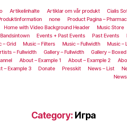
co
Artikelinhalte
Artiklar om vår produkt
Cialis S
roduktinformation
none
Product Pagina – Pharmac
Home with Video Background Header
Music Store
 Bandsintown
Events + Past Events
Past Events
 – Grid
Music – Filters
Music – Fullwidth
Music – 
rtists – Fullwidth
Gallery – Fullwidth
Gallery – Boxed
annel
About – Example 1
About – Example 2
Abo
t – Example 3
Donate
Presskit
News – List
Ne
News 
Category:
Игра