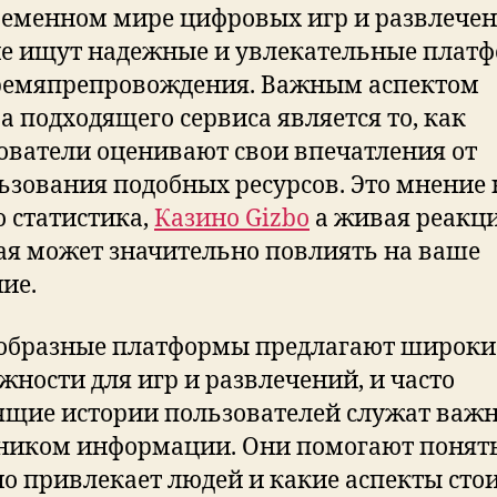
ременном мире цифровых игр и развлече
е ищут надежные и увлекательные плат
ремяпрепровождения. Важным аспектом
а подходящего сервиса является то, как
ователи оценивают свои впечатления от
ьзования подобных ресурсов. Это мнение 
о статистика,
Казино Gizbo
а живая реакци
ая может значительно повлиять на ваше
ие.
образные платформы предлагают широки
жности для игр и развлечений, и часто
ящие истории пользователей служат важ
ником информации. Они помогают понять
о привлекает людей и какие аспекты сто