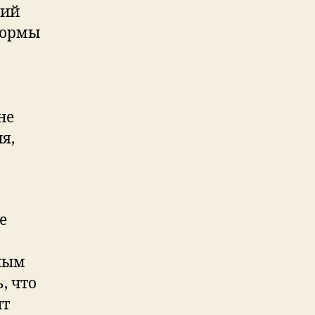
ний
формы
не
я,
е
ным
, что
ит