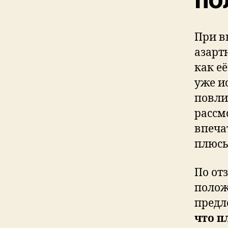
При в
азарт
как е
уже и
повли
рассм
впеча
плюсы
По от
полож
предл
что п