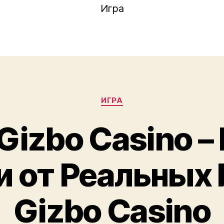
Игра
ИГРА
izbo Casino –
 от Реальных
Gizbo Casino