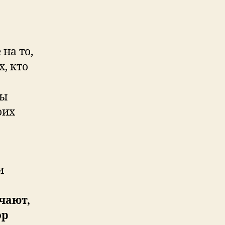
на то,
, кто
мы
оих
и
чают,
ор