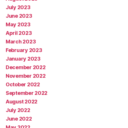
July 2023
June 2023
May 2023
April 2023
March 2023
February 2023
January 2023
December 2022
November 2022
October 2022
September 2022
August 2022
July 2022
June 2022
May 2022