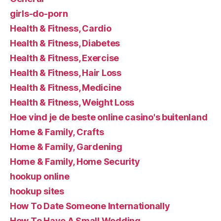
girls-do-porn
Health & Fitness, Cardio
Health & Fitness, Diabetes
Health & Fitness, Exercise
Health & Fitness, Hair Loss
Health & Fitness, Medicine
Health & Fitness, Weight Loss
Hoe vind je de beste online casino's buitenland
Home & Family, Crafts
Home & Family, Gardening
Home & Family, Home Security
hookup online
hookup sites
How To Date Someone Internationally
How To Have A Small Wedding