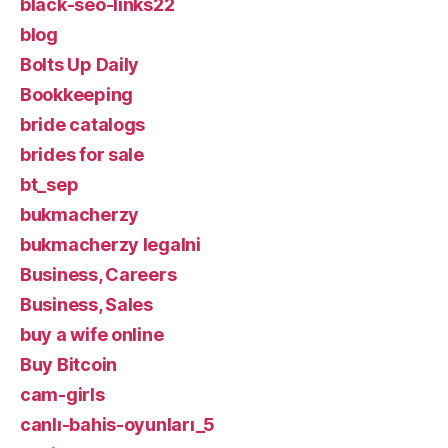
black-seo-links22
blog
Bolts Up Daily
Bookkeeping
bride catalogs
brides for sale
bt_sep
bukmacherzy
bukmacherzy legalni
Business, Careers
Business, Sales
buy a wife online
Buy Bitcoin
cam-girls
canlı-bahis-oyunları_5