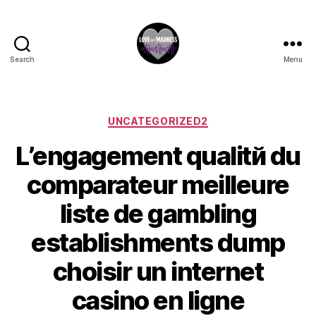
Search
Menu
UNCATEGORIZED2
L’engagement qualitй du
comparateur meilleure
liste de gambling
establishments dump
choisir un internet
casino en ligne