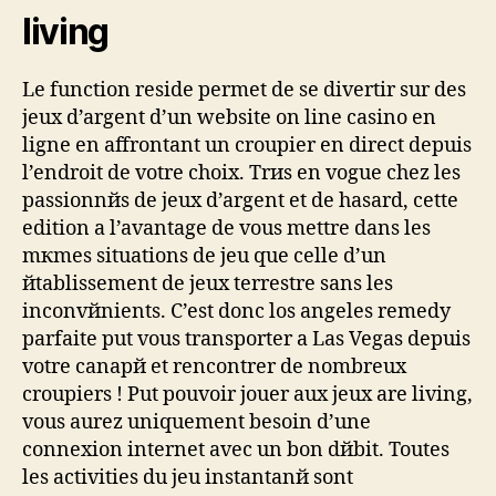
living
Le function reside permet de se divertir sur des
jeux d’argent d’un website on line casino en
ligne en affrontant un croupier en direct depuis
l’endroit de votre choix. Trиs en vogue chez les
passionnйs de jeux d’argent et de hasard, cette
edition a l’avantage de vous mettre dans les
mкmes situations de jeu que celle d’un
йtablissement de jeux terrestre sans les
inconvйnients. C’est donc los angeles remedy
parfaite put vous transporter а Las Vegas depuis
votre canapй et rencontrer de nombreux
croupiers ! Put pouvoir jouer aux jeux are living,
vous aurez uniquement besoin d’une
connexion internet avec un bon dйbit. Toutes
les activities du jeu instantanй sont