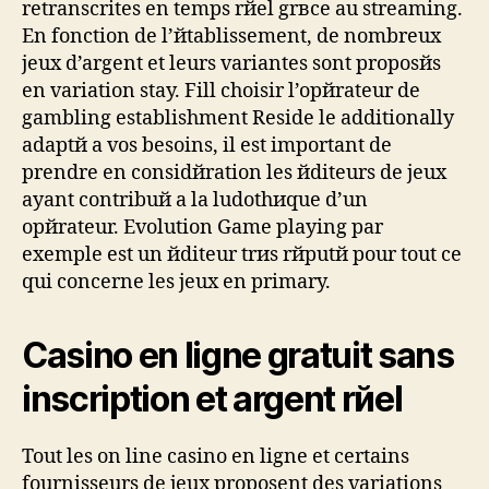
retranscrites en temps rйel grвce au streaming.
En fonction de l’йtablissement, de nombreux
jeux d’argent et leurs variantes sont proposйs
en variation stay. Fill choisir l’opйrateur de
gambling establishment Reside le additionally
adaptй а vos besoins, il est important de
prendre en considйration les йditeurs de jeux
ayant contribuй а la ludothиque d’un
opйrateur. Evolution Game playing par
exemple est un йditeur trиs rйputй pour tout ce
qui concerne les jeux en primary.
Casino en ligne gratuit sans
inscription et argent rйel
Tout les on line casino en ligne et certains
fournisseurs de jeux proposent des variations