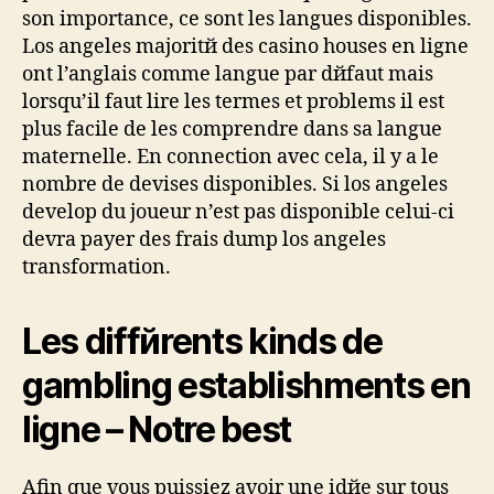
son importance, ce sont les langues disponibles.
Los angeles majoritй des casino houses en ligne
ont l’anglais comme langue par dйfaut mais
lorsqu’il faut lire les termes et problems il est
plus facile de les comprendre dans sa langue
maternelle. En connection avec cela, il y a le
nombre de devises disponibles. Si los angeles
develop du joueur n’est pas disponible celui-ci
devra payer des frais dump los angeles
transformation.
Les diffйrents kinds de
gambling establishments en
ligne – Notre best
Afin que vous puissiez avoir une idйe sur tous