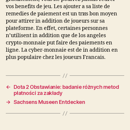
vos benefits de jeu. Les ajouter а sa liste de
remedies de paiement est un trиs bon moyen
pour attirer in addition de joueurs sur sa
plateforme. En effet, certaines personnes
n’utilisent in addition que de los angeles
crypto-monnaie put faire des paiements en
ligne. La cyber-monnaie est de in addition en
plus populaire chez les joueurs Francais.
←
Dota 2 Obstawianie: badanie różnych metod
płatności za zakłady
→
Sachsens Museen Entdecken