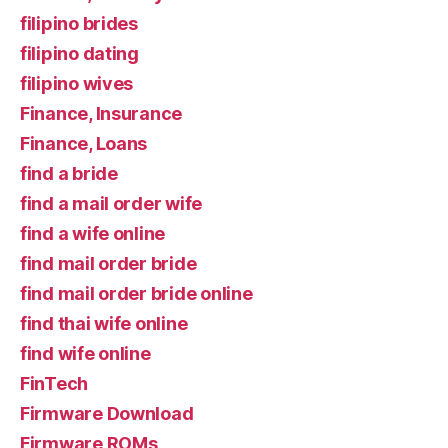
filipino brides
filipino dating
filipino wives
Finance, Insurance
Finance, Loans
find a bride
find a mail order wife
find a wife online
find mail order bride
find mail order bride online
find thai wife online
find wife online
FinTech
Firmware Download
Firmware ROMs