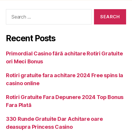
Recent Posts
Primordial Casino fără achitare Rotiri Gratuite
ori Meci Bonus
Rotiri gratuite fara achitare 2024 Free spins la
casino online
Rotiri Gratuite Fara Depunere 2024 Top Bonus
Fara Plată
330 Runde Gratuite Dar Achitare oare
deasupra Princess Casino