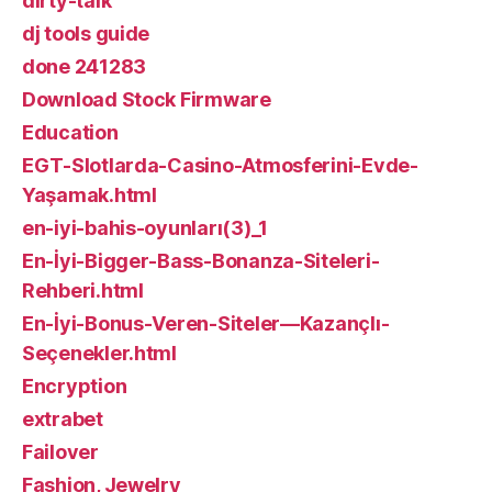
dirty-talk
dj tools guide
done 241283
Download Stock Firmware
Education
EGT-Slotlarda-Casino-Atmosferini-Evde-
Yaşamak.html
en-iyi-bahis-oyunları(3)_1
En-İyi-Bigger-Bass-Bonanza-Siteleri-
Rehberi.html
En-İyi-Bonus-Veren-Siteler—Kazançlı-
Seçenekler.html
Encryption
extrabet
Failover
Fashion, Jewelry