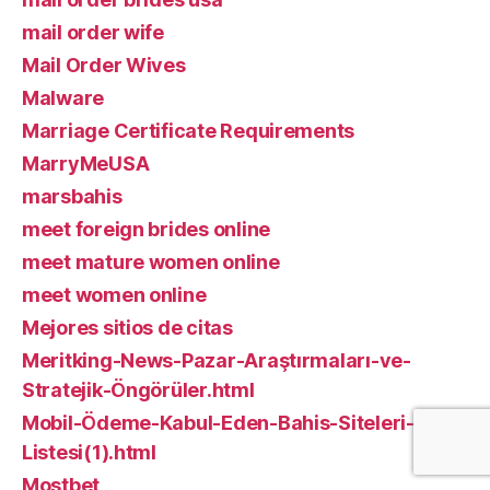
mail order wife
Mail Order Wives
Malware
Marriage Certificate Requirements
MarryMeUSA
marsbahis
meet foreign brides online
meet mature women online
meet women online
Mejores sitios de citas
Meritking-News-Pazar-Araştırmaları-ve-
Stratejik-Öngörüler.html
Mobil-Ödeme-Kabul-Eden-Bahis-Siteleri-
Listesi(1).html
Mostbet