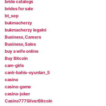
bride catalogs
brides for sale
bt_sep
bukmacherzy
bukmacherzy legalni
Business, Careers
Business, Sales
buy a wife online
Buy Bitcoin
cam-girls
canlı-bahis-oyunları_5
casino
casino-game
casino-joker
Casino777SilverBitcoin