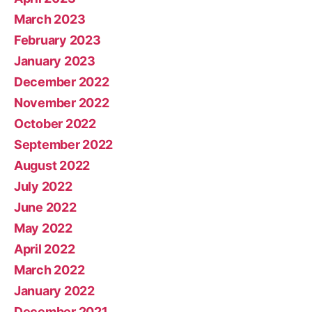
March 2023
February 2023
January 2023
December 2022
November 2022
October 2022
September 2022
August 2022
July 2022
June 2022
May 2022
April 2022
March 2022
January 2022
December 2021