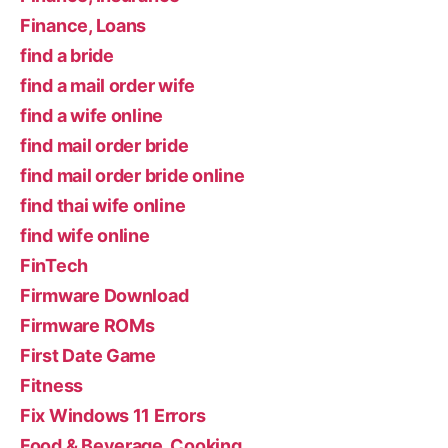
Finance, Loans
find a bride
find a mail order wife
find a wife online
find mail order bride
find mail order bride online
find thai wife online
find wife online
FinTech
Firmware Download
Firmware ROMs
First Date Game
Fitness
Fix Windows 11 Errors
Food & Beverage, Cooking