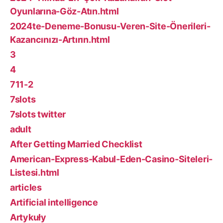
Oyunlarına-Göz-Atın.html
2024te-Deneme-Bonusu-Veren-Site-Önerileri-
Kazancınızı-Artırın.html
3
4
711-2
7slots
7slots twitter
adult
After Getting Married Checklist
American-Express-Kabul-Eden-Casino-Siteleri-
Listesi.html
articles
Artificial intelligence
Artykuły