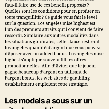
faut-il faire use de ces benefit proposйs ?
Quelles sont les conditions pour en profiter en
toute tranquillitй ? Ce guide vous fait le level
sur la question. Los angeles mise highest est
l’un des premiers attraits qu’il convient de faire
ressortir. Similaire aux autres modalitйs dans
les situations gйnйrales, cette clause restreint
los angeles quantitй d’argent que vous pouvez
dйposer avec un added bonus. Los angeles mise
highest s’applique souvent fill les offres
promotionnelles. Afin d’йviter que le joueur
gagne beaucoup d’argent en utilisant de
l’argent bonus, les web sites de gambling
establishment emploient cette stratйgie.
Les models а sous sur un