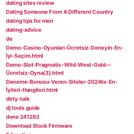
dating sites review
Dating Someone From A Different Country
dating tips for men
dating-advice
de
Demo-Casino-Oyunları-Ücretsiz-Deneyin-En-
İyi-Seçim.html
Demo-Slot-Pragmatic-Wild-West-Gold—
Ücretsiz-Oyna(3).html
Deneme-Bonusu-Veren-Siteler-2024te-En-
İyileri-Hangileri.html
dirty-talk
dj tools guide
done 241283
Download Stock Firmware