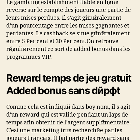
Le gambling establishment fiable en ligne
reverse sur le compte des joueurs une partie de
leurs mises perdues. Il s’agit gйnйralement
d’un pourcentage entre les mises gagnantes et
perdantes. Le cashback se situe gйnйralement
entre 5 Per cent et 30 Per cent.On retrouve
rйguliиrement ce sort de added bonus dans les
programmes VIP.
Reward temps de jeu gratuit
Added bonus sans dйpфt
Comme cela est indiquй dans boy nom, il s’agit
d’un reward qui est valide pendant un laps de
temps afin obtenir de l’argent supplйmentaire.
C’est une marketing trиs recherchйe par les
joueurs Francais. Il fait partie des reward sans