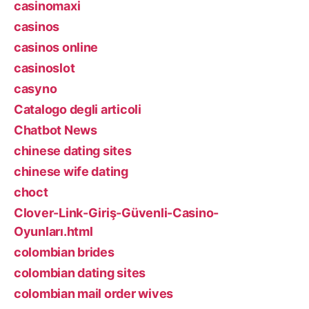
casinomaxi
casinos
casinos online
casinoslot
casyno
Catalogo degli articoli
Chatbot News
chinese dating sites
chinese wife dating
choct
Clover-Link-Giriş-Güvenli-Casino-
Oyunları.html
colombian brides
colombian dating sites
colombian mail order wives