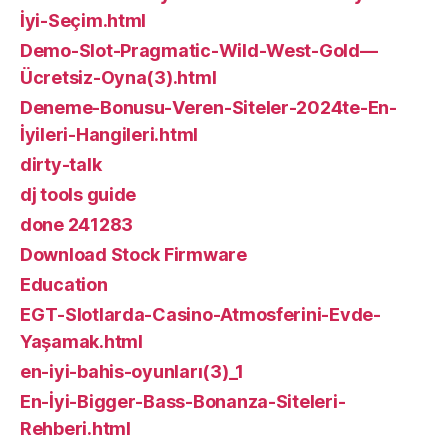
İyi-Seçim.html
Demo-Slot-Pragmatic-Wild-West-Gold—
Ücretsiz-Oyna(3).html
Deneme-Bonusu-Veren-Siteler-2024te-En-
İyileri-Hangileri.html
dirty-talk
dj tools guide
done 241283
Download Stock Firmware
Education
EGT-Slotlarda-Casino-Atmosferini-Evde-
Yaşamak.html
en-iyi-bahis-oyunları(3)_1
En-İyi-Bigger-Bass-Bonanza-Siteleri-
Rehberi.html