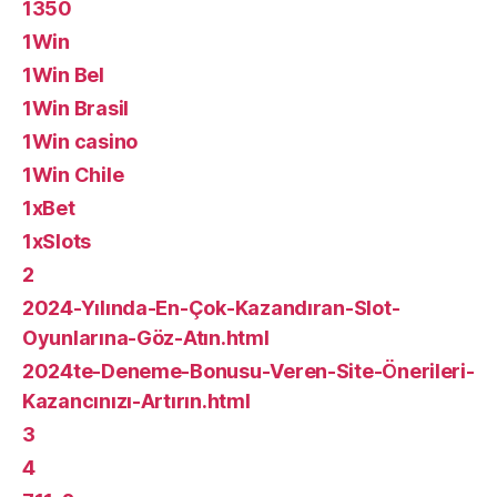
1350
1Win
1Win Bel
1Win Brasil
1Win casino
1Win Chile
1xBet
1xSlots
2
2024-Yılında-En-Çok-Kazandıran-Slot-
Oyunlarına-Göz-Atın.html
2024te-Deneme-Bonusu-Veren-Site-Önerileri-
Kazancınızı-Artırın.html
3
4