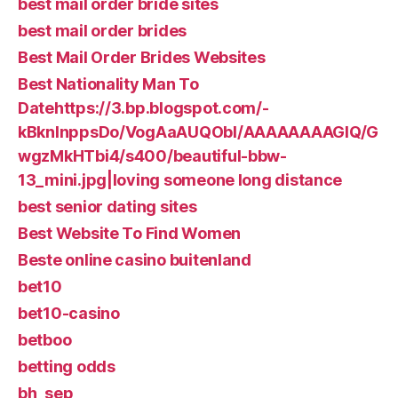
best mail order bride sites
best mail order brides
Best Mail Order Brides Websites
Best Nationality Man To
Datehttps://3.bp.blogspot.com/-
kBknlnppsDo/VogAaAUQObI/AAAAAAAAGIQ/G
wgzMkHTbi4/s400/beautiful-bbw-
13_mini.jpg|loving someone long distance
best senior dating sites
Best Website To Find Women
Beste online casino buitenland
bet10
bet10-casino
betboo
betting odds
bh_sep