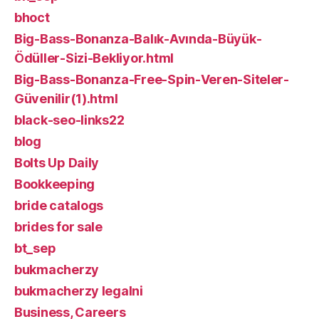
bhoct
Big-Bass-Bonanza-Balık-Avında-Büyük-
Ödüller-Sizi-Bekliyor.html
Big-Bass-Bonanza-Free-Spin-Veren-Siteler-
Güvenilir(1).html
black-seo-links22
blog
Bolts Up Daily
Bookkeeping
bride catalogs
brides for sale
bt_sep
bukmacherzy
bukmacherzy legalni
Business, Careers