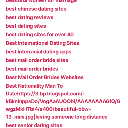
beautiful women for marriage
best chinese dating sites
best dating reviews
best dating sites
best dating sites for over 40
Best International Dating Sites
best interracial dating apps
best mail order bride sites
best mail order brides
Best Mail Order Brides Websites
Best Nationality Man To
Datehttps://3.bp.blogspot.com/-
kBknlnppsDo/VogAaAUQObI/AAAAAAAAGIQ/G
wgzMkHTbi4/s400/beautiful-bbw-
13_mini.jpg|loving someone long distance
best senior dating sites