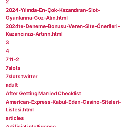
2
2024-Yılında-En-Çok-Kazandıran-Slot-
Oyunlarına-Göz-Atın.html
2024te-Deneme-Bonusu-Veren-Site-Önerileri-
Kazancınızı-Artırın.html
3
4
711-2
7slots
7slots twitter
adult
After Getting Married Checklist
American-Express-Kabul-Eden-Casino-Siteleri-
Listesi.html
articles
Artificial intelligence