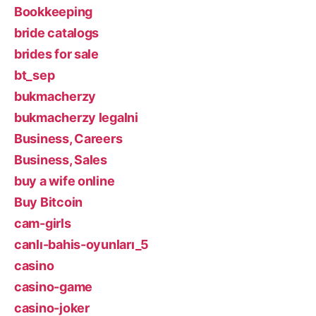
Bookkeeping
bride catalogs
brides for sale
bt_sep
bukmacherzy
bukmacherzy legalni
Business, Careers
Business, Sales
buy a wife online
Buy Bitcoin
cam-girls
canlı-bahis-oyunları_5
casino
casino-game
casino-joker