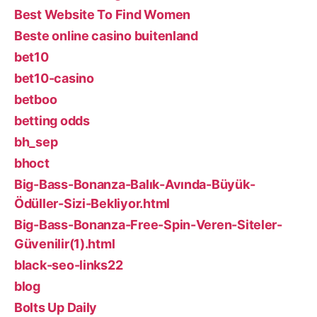
Best Website To Find Women
Beste online casino buitenland
bet10
bet10-casino
betboo
betting odds
bh_sep
bhoct
Big-Bass-Bonanza-Balık-Avında-Büyük-
Ödüller-Sizi-Bekliyor.html
Big-Bass-Bonanza-Free-Spin-Veren-Siteler-
Güvenilir(1).html
black-seo-links22
blog
Bolts Up Daily