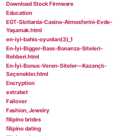
Download Stock Firmware
Education
EGT-Slotlarda-Casino-Atmosferini-Evde-
Yaşamak.html
en-iyi-bahis-oyunları(3)_1
En-İyi-Bigger-Bass-Bonanza-Siteleri-
Rehberi.html
En-İyi-Bonus-Veren-Siteler—Kazançlı-
Seçenekler.html
Encryption
extrabet
Failover
Fashion, Jewelry
filipino brides
filipino dating