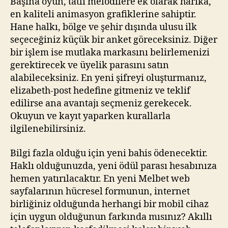
Başına oyun, tatlı melodilere ek olarak harika,
en kaliteli animasyon grafiklerine sahiptir.
Hane halkı, bölge ve şehir dışında ulusu ilk
seçeceğiniz küçük bir anket göreceksiniz. Diğer
bir işlem ise mutlaka markasını belirlemenizi
gerektirecek ve üyelik parasını satın
alabileceksiniz. En yeni şifreyi oluşturmanız,
elizabeth-post hedefine gitmeniz ve teklif
edilirse ana avantajı seçmeniz gerekecek.
Okuyun ve kayıt yaparken kurallarla
ilgilenebilirsiniz.
Bilgi fazla olduğu için yeni bahis ödenecektir.
Haklı olduğunuzda, yeni ödül parası hesabınıza
hemen yatırılacaktır. En yeni Melbet web
sayfalarının hücresel formunun, internet
birliğiniz olduğunda herhangi bir mobil cihaz
için uygun olduğunun farkında mısınız? Akıllı