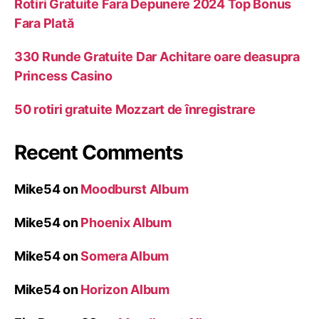
Rotiri Gratuite Fara Depunere 2024 Top Bonus
Fara Plată
330 Runde Gratuite Dar Achitare oare deasupra
Princess Casino
50 rotiri gratuite Mozzart de înregistrare
Recent Comments
Mike54
on
Moodburst Album
Mike54
on
Phoenix Album
Mike54
on
Somera Album
Mike54
on
Horizon Album