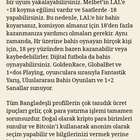
bir uyum yakalayabilirsiniz. Melbet’in LAL’e
+18 koyma eğilimi vardır ve Saatlerde -18
yapabilirsiniz. Bu nedenle, LAL’e bir bahis
koyarsanız, komisyon almanız için 18’den fazla
kazanmanıza yardımcı olmaları gerekir. Aynı
zamanda, Hr üzerine bahis oynayan birçok kişi
için, 18 şey yüzünden bazen kazanabilir veya
kaybedebilirler. Dijital futbola da bahis
oynayabilirsiniz. GoldenRace, GlobalBet ve
1×dos Playing, oyunculara sırasıyla Fantastik
Yarış, Uluslararası Bahis Oyunları ve 1×2
Sanallar sunuyor.
Tüm Bangladeşli profillerin çok tanıdık ücret
ipuçları gelir, çok para yatırma işlemi tamamen
sorunsuzdur. Doğal olarak kripto para birimleri
sunulur ve Bitcoin’i kullanarak anonim olarak
seçim yapabilir ve bilgilerinizi vermek yerine