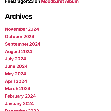
FireDragon23
on
Moodburst Album
Archives
November 2024
October 2024
September 2024
August 2024
July 2024
June 2024
May 2024
April 2024
March 2024
February 2024
January 2024
December 2023