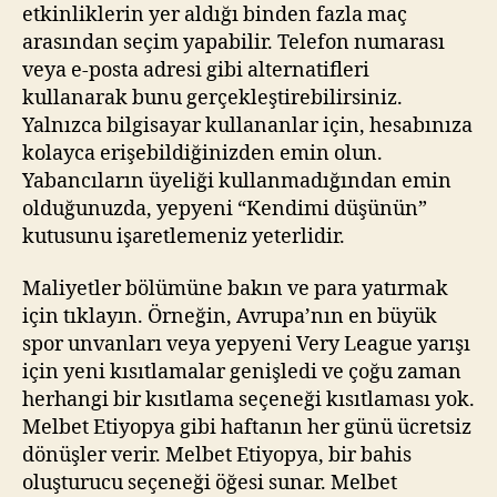
etkinliklerin yer aldığı binden fazla maç
arasından seçim yapabilir. Telefon numarası
veya e-posta adresi gibi alternatifleri
kullanarak bunu gerçekleştirebilirsiniz.
Yalnızca bilgisayar kullananlar için, hesabınıza
kolayca erişebildiğinizden emin olun.
Yabancıların üyeliği kullanmadığından emin
olduğunuzda, yepyeni “Kendimi düşünün”
kutusunu işaretlemeniz yeterlidir.
Maliyetler bölümüne bakın ve para yatırmak
için tıklayın. Örneğin, Avrupa’nın en büyük
spor unvanları veya yepyeni Very League yarışı
için yeni kısıtlamalar genişledi ve çoğu zaman
herhangi bir kısıtlama seçeneği kısıtlaması yok.
Melbet Etiyopya gibi haftanın her günü ücretsiz
dönüşler verir. Melbet Etiyopya, bir bahis
oluşturucu seçeneği öğesi sunar. Melbet