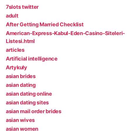
7slots twitter
adult
After Getting Married Checklist
American-Express-Kabul-Eden-Casino-Siteleri-
Listesi.html
articles
Artificial intelligence
Artykuły
asian brides
asian dating
asian dating online
asian dating sites
asian mail order brides
asian wives
asian women