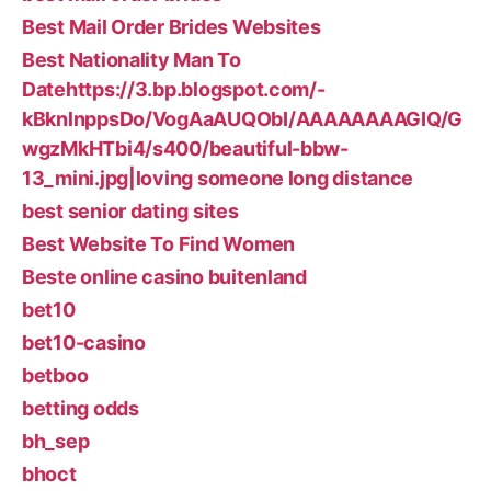
Best Mail Order Brides Websites
Best Nationality Man To
Datehttps://3.bp.blogspot.com/-
kBknlnppsDo/VogAaAUQObI/AAAAAAAAGIQ/G
wgzMkHTbi4/s400/beautiful-bbw-
13_mini.jpg|loving someone long distance
best senior dating sites
Best Website To Find Women
Beste online casino buitenland
bet10
bet10-casino
betboo
betting odds
bh_sep
bhoct