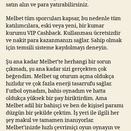
satın alın ve para yatırabilirsiniz.
Melbet tüm sporcuları kapsar, bu nedenle tüm
katılımcılara, eski veya yeni, bir kumar
kurumu VIP Cashback. Kullanması ücretsizdir
ve nakit para kazanmanızı sağlar. Sahip olmak
için temsili sisteme kaydolmayı deneyin.
Şu ana kadar Melbet’te herhangi bir sorun
çıkmadı, şu ana kadar sizi gerçekten çok
beğendim. Melbet ug oturum açma oldukça
hızlıdır ve çok fazla enerji tasarrufu sağlar.
Futbol oynadım, bahis oynadım ve hatta
oldukça yüksek bir pay biriktirdim. Ama
Melbet adil bir bahisçi ve ben de kişisel paramı
düzgün bir şekilde çektim. İş yeri ile ilgili her
şey makul ve tamamen inanıyorlar.
Melbet’inizde hızlı çevrimiçi oyun oynayın ve