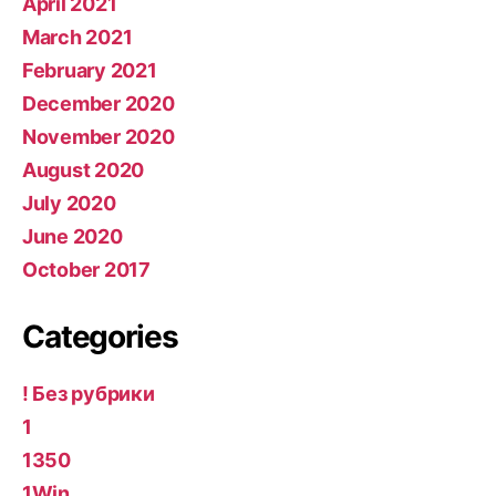
April 2021
March 2021
February 2021
December 2020
November 2020
August 2020
July 2020
June 2020
October 2017
Categories
! Без рубрики
1
1350
1Win