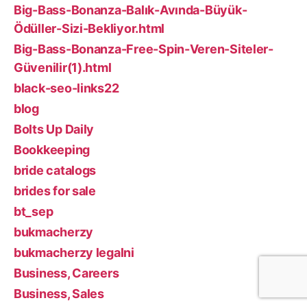
Big-Bass-Bonanza-Balık-Avında-Büyük-
Ödüller-Sizi-Bekliyor.html
Big-Bass-Bonanza-Free-Spin-Veren-Siteler-
Güvenilir(1).html
black-seo-links22
blog
Bolts Up Daily
Bookkeeping
bride catalogs
brides for sale
bt_sep
bukmacherzy
bukmacherzy legalni
Business, Careers
Business, Sales