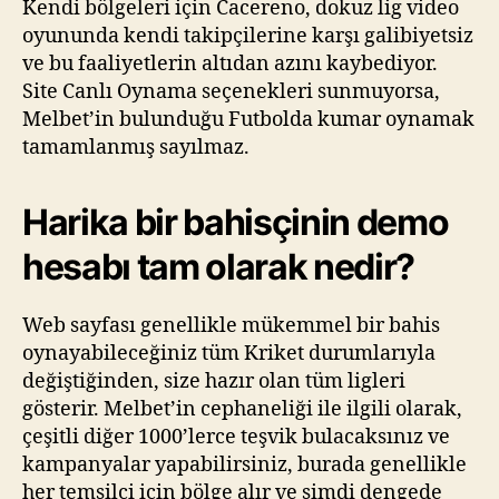
Kendi bölgeleri için Cacereno, dokuz lig video
oyununda kendi takipçilerine karşı galibiyetsiz
ve bu faaliyetlerin altıdan azını kaybediyor.
Site Canlı Oynama seçenekleri sunmuyorsa,
Melbet’in bulunduğu Futbolda kumar oynamak
tamamlanmış sayılmaz.
Harika bir bahisçinin demo
hesabı tam olarak nedir?
Web sayfası genellikle mükemmel bir bahis
oynayabileceğiniz tüm Kriket durumlarıyla
değiştiğinden, size hazır olan tüm ligleri
gösterir. Melbet’in cephaneliği ile ilgili olarak,
çeşitli diğer 1000’lerce teşvik bulacaksınız ve
kampanyalar yapabilirsiniz, burada genellikle
her temsilci için bölge alır ve şimdi dengede