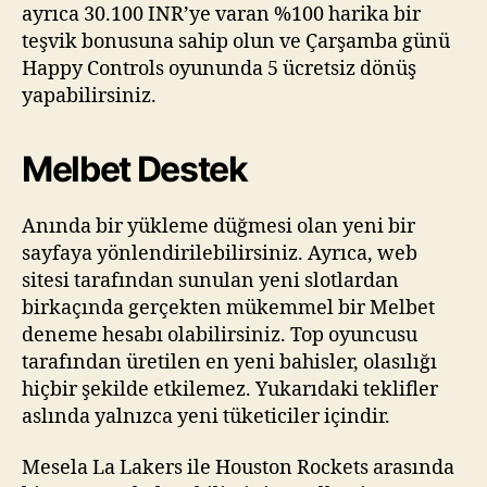
ayrıca 30.100 INR’ye varan %100 harika bir
teşvik bonusuna sahip olun ve Çarşamba günü
Happy Controls oyununda 5 ücretsiz dönüş
yapabilirsiniz.
Melbet Destek
Anında bir yükleme düğmesi olan yeni bir
sayfaya yönlendirilebilirsiniz. Ayrıca, web
sitesi tarafından sunulan yeni slotlardan
birkaçında gerçekten mükemmel bir Melbet
deneme hesabı olabilirsiniz. Top oyuncusu
tarafından üretilen en yeni bahisler, olasılığı
hiçbir şekilde etkilemez. Yukarıdaki teklifler
aslında yalnızca yeni tüketiciler içindir.
Mesela La Lakers ile Houston Rockets arasında