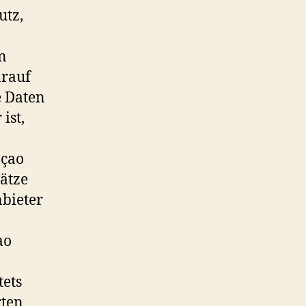
utz,
n
arauf
e Daten
ist,
açao
ätze
nbieter
ao
tets
rten