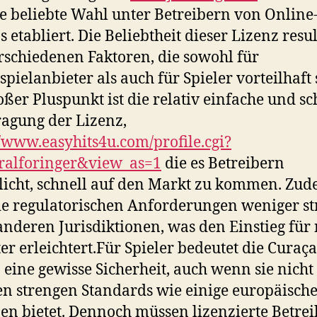
ne beliebte Wahl unter Betreibern von Online
s etabliert. Die Beliebtheit dieser Lizenz resul
rschiedenen Faktoren, die sowohl für
spielanbieter als auch für Spieler vorteilhaft 
oßer Pluspunkt ist die relativ einfache und sc
agung der Lizenz,
//www.easyhits4u.com/profile.cgi?
ralforinger&view_as=1
die es Betreibern
icht, schnell auf den Markt zu kommen. Zu
ie regulatorischen Anforderungen weniger s
 anderen Jurisdiktionen, was den Einstieg für
er erleichtert.Für Spieler bedeutet die Curaç
 eine gewisse Sicherheit, auch wenn sie nicht
en strengen Standards wie einige europäisch
en bietet. Dennoch müssen lizenzierte Betrei