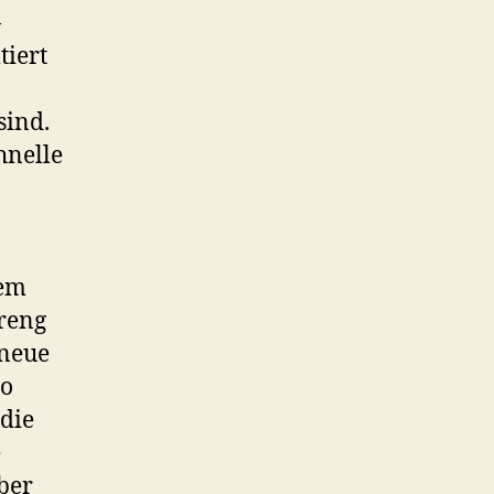
-
tiert
sind.
hnelle
dem
treng
 neue
ao
 die
e
ber