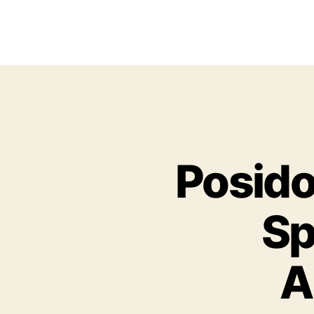
Posido 
Sp
A