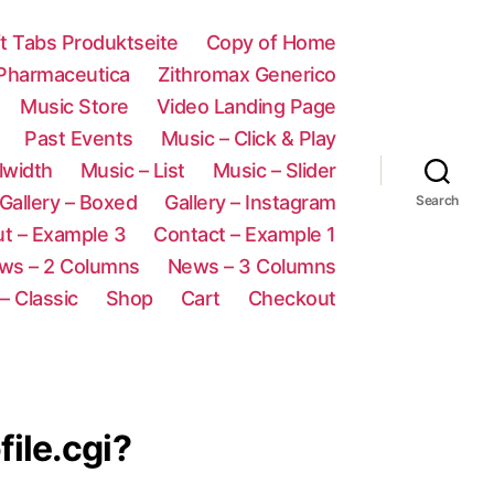
ft Tabs Produktseite
Copy of Home
 Pharmaceutica
Zithromax Generico
Music Store
Video Landing Page
Past Events
Music – Click & Play
lwidth
Music – List
Music – Slider
Gallery – Boxed
Gallery – Instagram
Search
t – Example 3
Contact – Example 1
ws – 2 Columns
News – 3 Columns
– Classic
Shop
Cart
Checkout
ile.cgi?