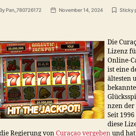
By
Pan_780726172
November 14, 2024
Sticky 
Die Cura
Lizenz fü
Online-C
ist eine d
ältesten 
bekannte
Glücksspi
nzen der 
Seit 1996
diese Liz
die Regierung von
Curaçao vergeben
und hat 