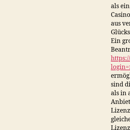
als ei
Casino
aus ve
Glücks
Ein gr
Beantr
https:
login=
ermögl
sind d
als in
Anbiet
Lizenz
gleich
Lizenz