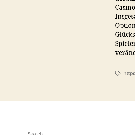
Casino
Insges
Option
Glücks
Spiele
verän
http