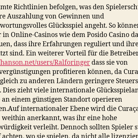
mte Richtlinien befolgen, was den Spielersch
ire Auszahlung von Gewinnen und
wortungsvolles Glücksspiel angeht. So könne
r in Online-Casinos wie dem Posido Casino d
uen, dass ihre Erfahrungen reguliert und ihr
zt sind. Ein weiterer Vorteil für die Betreiber 
//hanson.net/users/Ralforinger
dass sie von
vergünstigungen profitieren können, da Cur
gleich zu anderen Ländern geringere Steuers
. Dies zieht viele internationale Glücksspiela
e an einem günstigen Standort operieren
n.Auf internationaler Ebene wird die Curaç
 weithin anerkannt, was ihr eine hohe
ürdigkeit verleiht. Dennoch sollten Spieler s
 achten, wo sie spielen, da nicht alle lizenzie