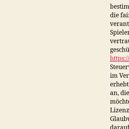
bestim
die fa
verant
Spiele
vertra
geschüt
https:
Steuer
im Ver
erhebt
an, di
möchte
Lizenz
Glaubw
darauf