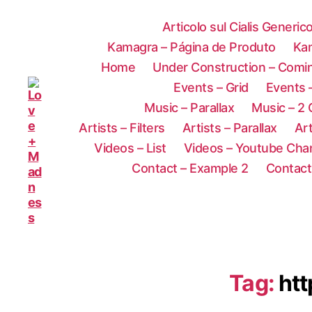
Articolo sul Cialis Generic
Kamagra – Página de Produto
Ka
Home
Under Construction – Comi
Events – Grid
Events –
Music – Parallax
Music – 2
Artists – Filters
Artists – Parallax
Art
Videos – List
Videos – Youtube Cha
Contact – Example 2
Contact
Tag:
htt