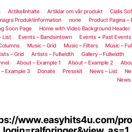
o
Artikelinhalte
Artiklar om vår produkt
Cialis So
magra Produktinformation
none
Product Pagina –
ng Soon Page
Home with Video Background Header
 List
Events – Bandsintown
Events + Past Events
 Columns
Music – Grid
Music – Filters
Music – Ful
ists – Grid
Artists – Fullwidth
Gallery – Fullwidth
nnel
About – Example 1
About – Example 2
Abou
 – Example 3
Donate
Presskit
News – List
Ne
News 
ps://www.easyhits4u.com/prof
login=ralforinger&view_as=1