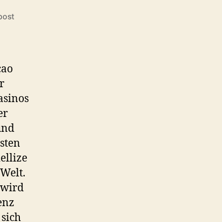
post
çao
r
asinos
er
und
sten
ellize
Welt.
 wird
enz
sich