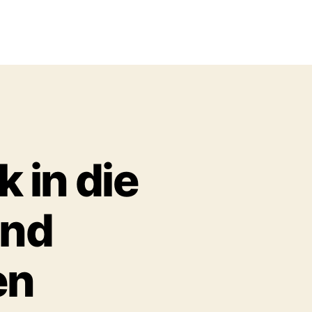
k in die
und
en