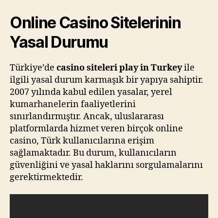
Online Casino Sitelerinin
Yasal Durumu
Türkiye’de
casino siteleri play in Turkey
ile
ilgili yasal durum karmaşık bir yapıya sahiptir.
2007 yılında kabul edilen yasalar, yerel
kumarhanelerin faaliyetlerini
sınırlandırmıştır. Ancak, uluslararası
platformlarda hizmet veren birçok online
casino, Türk kullanıcılarına erişim
sağlamaktadır. Bu durum, kullanıcıların
güvenliğini ve yasal haklarını sorgulamalarını
gerektirmektedir.