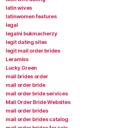
latin wives
latinwomen features
legal
legalni bukmacherzy
legit dating sites
legit mail order brides
Leramiss
Lucky Green
mail brides order
mail order bride
mail order bride services
Mail Order Bride Websites
mail order brides
mail order brides catalog
mail order brides for sale