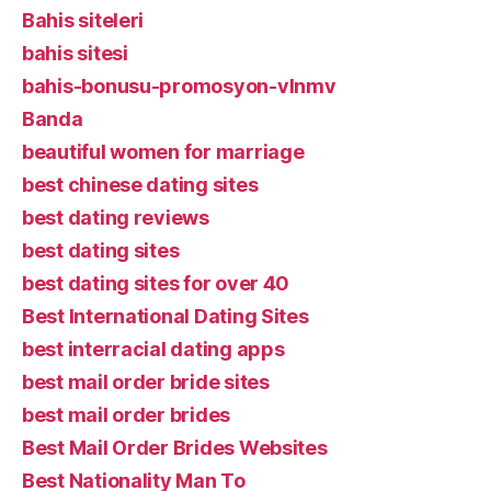
Bahis siteleri
bahis sitesi
bahis-bonusu-promosyon-vlnmv
Banda
beautiful women for marriage
best chinese dating sites
best dating reviews
best dating sites
best dating sites for over 40
Best International Dating Sites
best interracial dating apps
best mail order bride sites
best mail order brides
Best Mail Order Brides Websites
Best Nationality Man To