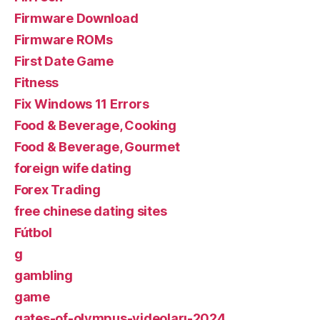
Firmware Download
Firmware ROMs
First Date Game
Fitness
Fix Windows 11 Errors
Food & Beverage, Cooking
Food & Beverage, Gourmet
foreign wife dating
Forex Trading
free chinese dating sites
Fútbol
g
gambling
game
gates-of-olympus-videoları-2024