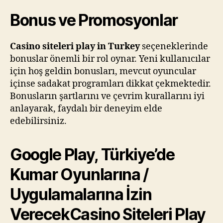
Bonus ve Promosyonlar
Casino siteleri play in Turkey
seçeneklerinde
bonuslar önemli bir rol oynar. Yeni kullanıcılar
için hoş geldin bonusları, mevcut oyuncular
içinse sadakat programları dikkat çekmektedir.
Bonusların şartlarını ve çevrim kurallarını iyi
anlayarak, faydalı bir deneyim elde
edebilirsiniz.
Google Play, Türkiye’de
Kumar Oyunlarına /
Uygulamalarına İzin
VerecekCasino Siteleri Play