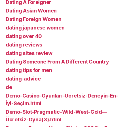
Dating A Foreigner
Dating Asian Women
Dating Foreign Women
dating japanese women
dating over 40
dating reviews
dating sites review
Dating Someone From A Different Country
dating tips for men
dating-advice
de
Demo-Casino-Oyunları-Ücretsiz-Deneyin-En-
İyi-Seçim.html
Demo-Slot-Pragmatic-Wild-West-Gold—
Ücretsiz-Oyna(3).html