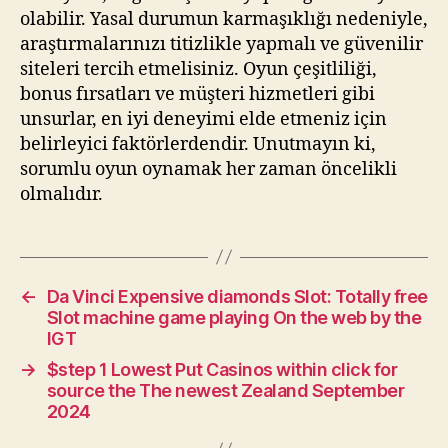
olabilir. Yasal durumun karmaşıklığı nedeniyle,
araştırmalarınızı titizlikle yapmalı ve güvenilir
siteleri tercih etmelisiniz. Oyun çeşitliliği,
bonus fırsatları ve müşteri hizmetleri gibi
unsurlar, en iyi deneyimi elde etmeniz için
belirleyici faktörlerdendir. Unutmayın ki,
sorumlu oyun oynamak her zaman öncelikli
olmalıdır.
←
Da Vinci Expensive diamonds Slot: Totally free
Slot machine game playing On the web by the
IGT
→
$step 1 Lowest Put Casinos within click for
source the The newest Zealand September
2024