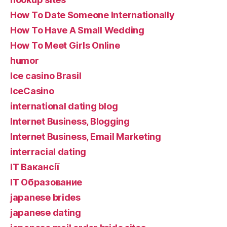
How To Date Someone Internationally
How To Have A Small Wedding
How To Meet Girls Online
humor
Ice casino Brasil
IceCasino
international dating blog
Internet Business, Blogging
Internet Business, Email Marketing
interracial dating
IT Вакансії
IT Образование
japanese brides
japanese dating