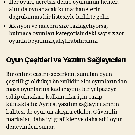
Her oyun, ücretsiz demo oyununun hemen
altında oynanacak kumarhanelerin
doğrulanmış bir listesiyle birlikte gelir.
Aksiyon ve macera size fazlageliyorsa,
bulmaca oyunları kategorisindeki sayısız zor
oyunla beyniniziçalıştırabilirsiniz.
Oyun Çeşitleri ve Yazılım Sağlayıcıları
Bir online casino seçerken, sunulan oyun
çeşitliliği oldukça önemlidir. Slot oyunlarından
masa oyunlarına kadar geniş bir yelpazeye
sahip olmaları, kullanıcılar için cazip
kılmaktadır. Ayrıca, yazılım sağlayıcılarının
kalitesi de oyunun akışını etkiler. Güvenilir
markalar, daha iyi grafikler ve daha adil oyun
deneyimleri sunar.