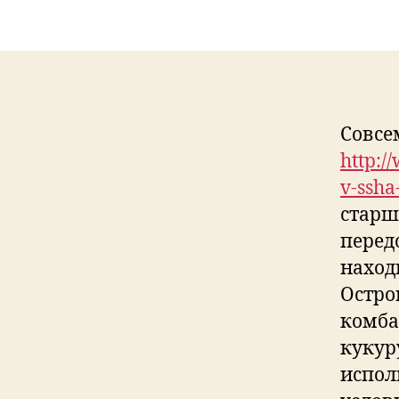
Совсе
http:/
v-ssha
старш
перед
наход
Остро
комба
кукур
испол