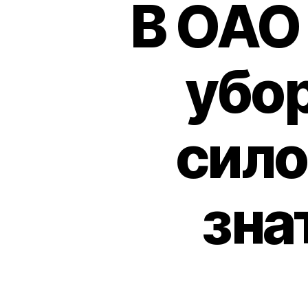
В ОАО
убо
сило
зна