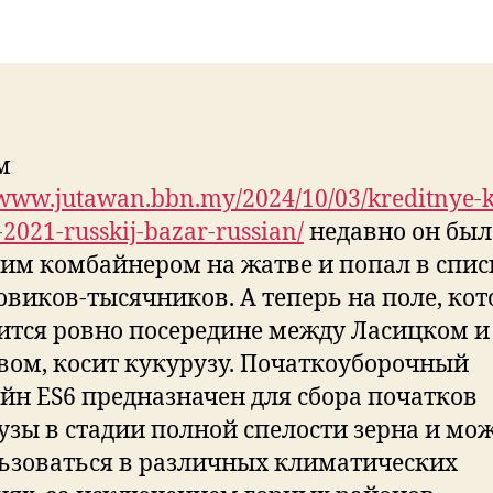
м
/www.jutawan.bbn.my/2024/10/03/kreditnye-k
-2021-russkij-bazar-russian/
недавно он был
им комбайнером на жатве и попал в спис
овиков-тысячников. А теперь на поле, кот
ится ровно посередине между Ласицком и
вом, косит кукурузу. Початкоуборочный
йн ES6 предназначен для сбора початков
узы в стадии полной спелости зерна и мо
ьзоваться в различных климатических