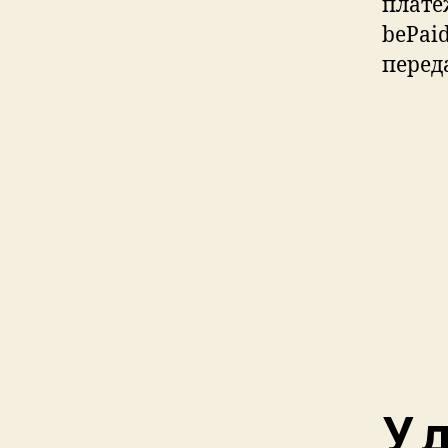
плате
bePai
перед
У 