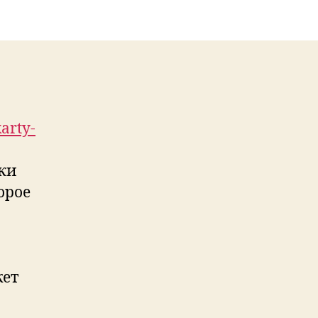
arty-
ки
орое
жет