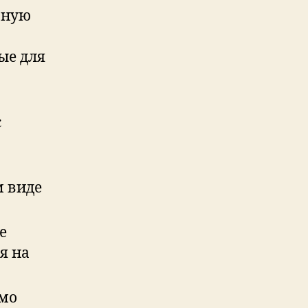
-ную
ые для
с
м виде
е
я на
имо