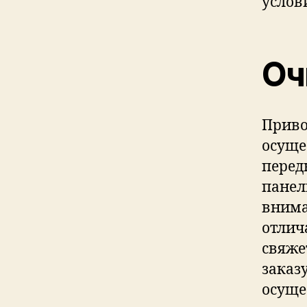
услов
Оч
Приво
осуще
перед
панел
внима
отлич
свяже
заказ
осуще