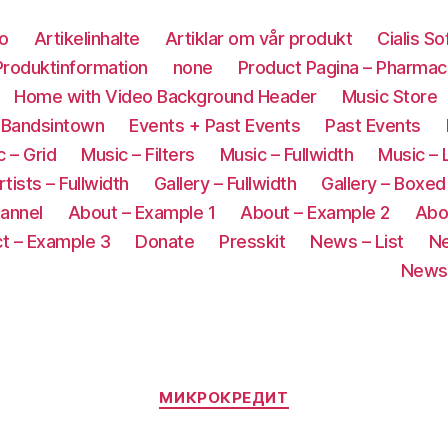
co
Artikelinhalte
Artiklar om vår produkt
Cialis S
roduktinformation
none
Product Pagina – Pharmac
Home with Video Background Header
Music Store
 Bandsintown
Events + Past Events
Past Events
 – Grid
Music – Filters
Music – Fullwidth
Music – 
rtists – Fullwidth
Gallery – Fullwidth
Gallery – Boxed
annel
About – Example 1
About – Example 2
Abo
t – Example 3
Donate
Presskit
News – List
Ne
News 
МИКРОКРЕДИТ