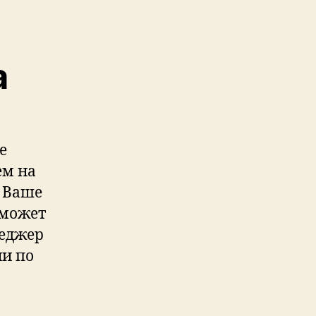
а
е
ем на
м Ваше
 может
неджер
ии по