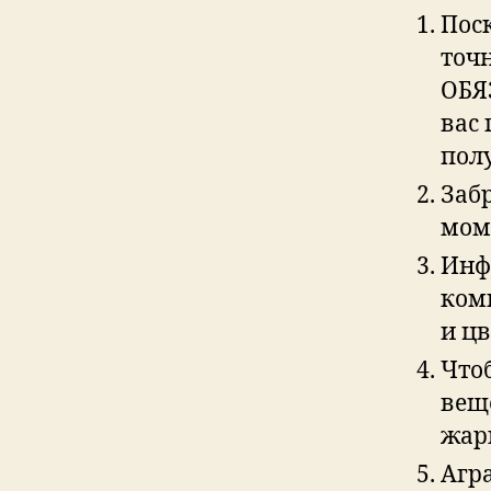
Пос
точн
ОБЯ
вас
пол
Забр
мом
Инф
ком
и цв
Что
веще
жар
Агр