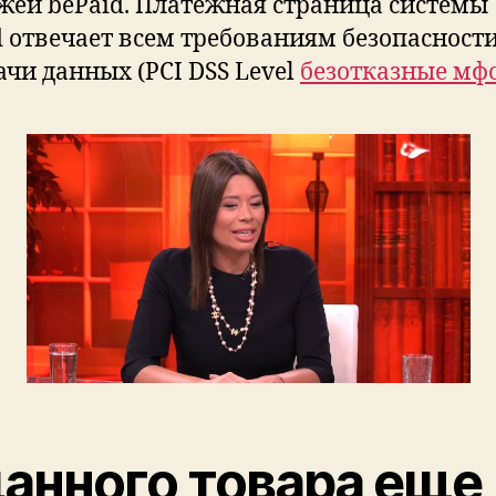
жей bePaid. Платежная страница системы
d отвечает всем требованиям безопасност
ачи данных (PCI DSS Level
безотказные мф
данного товара еще