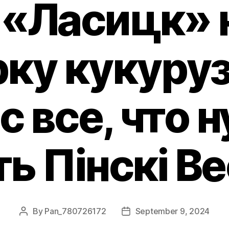
 «Ласицк» 
рку кукуруз
с все, что 
ть Пiнскi Ве
By
Pan_780726172
September 9, 2024