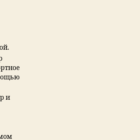
ой.
р
ортное
омощью
р и
амом