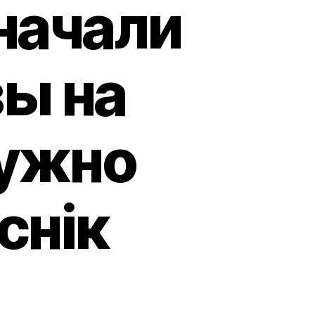
начали
ы на
нужно
снiк