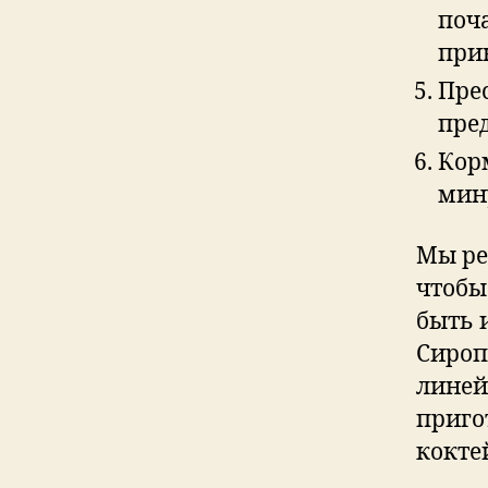
поча
при
Пре
пре
Кор
мин
Мы ре
чтобы
быть 
Сироп
линей
приго
кокте