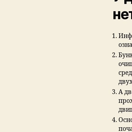
не
Инф
озн
Бун
очи
сре
дву
А дв
прох
двиг
Осн
поча